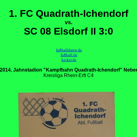
1. FC Quadrath-Ichendorf
vs.
SC 08 Elsdorf II 3:0
fußballdaten.de
fußball.de
kicker.de
.2014, Jahnstadion "Kampfbahn Quadrath-Ichendorf" Nebe
Kreisliga Rhein-Erft C4