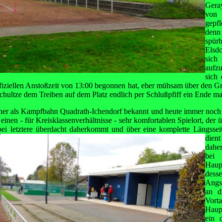
Gera
von
gepfl
denn 
spür
Elsdo
si
aufz
sich 
ffiziellen Anstoßzeit von 13:00 begonnen hat, eher mühsam über den Gro
Schultze dem Treiben auf dem Platz endlich per Schlußpfiff ein Ende ma
üher als Kampfbahn Quadrath-Ichendorf bekannt und heute immer noch 
 einen - für Kreisklassenverhältnisse - sehr komfortablen Spielort, der 
bei letztere überdacht daherkommt und über eine komplette Längsseit
dient
dahe
bei 
Haup
desse
Angs
an d
Vort
Haup
ein 