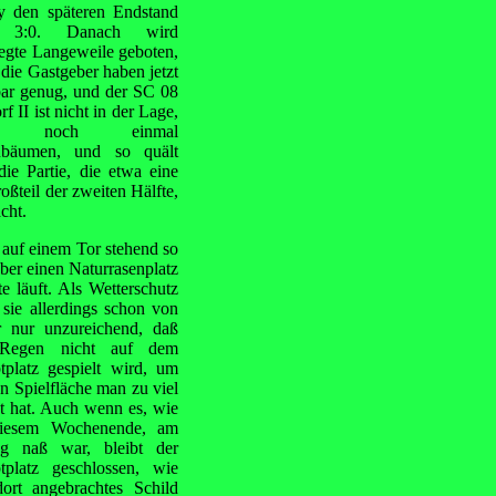
y den späteren Endstand
 3:0. Danach wird
egte Langeweile geboten,
die Gastgeber haben jetzt
bar genug, und der SC 08
rf II ist nicht in der Lage,
ch noch einmal
ubäumen, und so quält
die Partie, die etwa eine
ßteil der zweiten Hälfte,
cht.
auf einem Tor stehend so
über einen Naturrasenplatz
e läuft. Als
Wetterschutz
 sie allerdings schon von
r nur unzureichend, daß
Regen nicht auf dem
tplatz gespielt wird, um
n Spielfläche man zu viel
t hat. Auch wenn es, wie
iesem Wochenende, am
ag naß war, bleibt der
tplatz geschlossen, wie
dort angebrachtes Schild