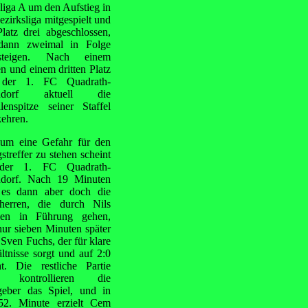
liga A um den Aufstieg in
ezirksliga mitgespielt und
latz drei abgeschlossen,
ann zweimal in Folge
steigen. Nach einem
en und einem dritten Platz
 der 1. FC Quadrath-
endorf aktuell die
lenspitze seiner Staffel
kehren.
aum eine Gefahr für den
gstreffer zu stehen
scheint
der 1. FC Quadrath-
ndorf. Nach 19 Minuten
 es dann aber doch die
herren, die durch Nils
en in Führung gehen,
ur sieben Minuten später
s Sven Fuchs, der für klare
ltnisse sorgt und auf 2:0
ht. Die restliche Partie
r kontrollieren die
geber das Spiel, und in
52. Minute erzielt Cem