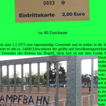
ca. 60 Zuschauer
is zum 1.1.1975 eine eigenständige Gemeinde und ist seither in die S
derer es mit ca. 14000 Einwohnern der größte und bevölkerungsreichste S
m Freunden
des Reitens ein Begriff, denn hier ist mit dem Gestüt S
Deuts
bede
Voll
Haus
vom
Ichen
seit 
unte
in de
Spiel
Rhei
hat