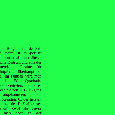
tadt Bergheim an der Erft
tadtteil ist. Im Sport ist
chlenderhahn der älteste
che Reitstall und eins der
utendsten Gestüte für
blutpferde überhaupt zu
e. Im Fußball wird man
 1. FC Quadrath-
dorf vertreten, und der ist
der Spielzeit 2012/13 ganz
n angekommen, nämlich
r Kreisliga C, der tiefsten
klasse des Fußballkreises
n-Erft. Zwei Jahre zuvor
te man noch in der