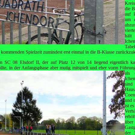
Kreis
die B
auf P
um d
abzu
viert
hält
Ich
Tabel
er kommenden Spielzeit zumindest erst einmal in die B-Klasse zurückzu
n SC 08 Elsdorf II, der auf Platz 12 von 14 liegend eigentlich k
sollte, in der Anfangsphase aber mutig mitspielt und eher vorm Führun
als 
Iche
sind
Haus
Coen
und n
ist e
Verhä
erhö
übe
Gast
der 