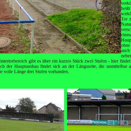
verk
heiß
wirkl
Tor 
Nat
versc
ein
Haup
ohne
auch
nebe
intertorbereich gibt es über ein kurzes Stück zwei Stufen - hier find
ch der Hauptausbau findet sich an der Längsseite, die unmittelba
 die volle Länge drei Stufen vorhanden.