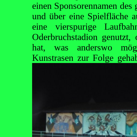
einen Sponsorennamen des gr
und über eine Spielfläche a
eine vierspurige Laufba
Oderbruchstadion genutzt, 
hat, was anderswo mögl
Kunstrasen zur Folge geh