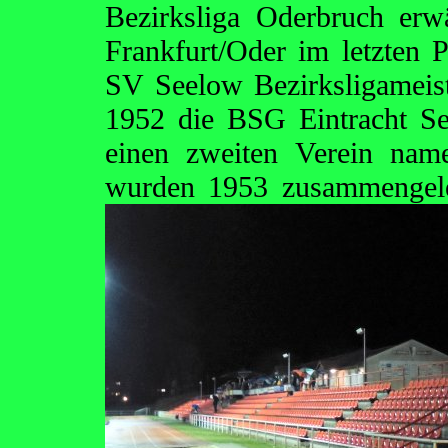
Bezirksliga Oderbruch er
Frankfurt/Oder im letzten 
SV Seelow Bezirksligamei
1952 die BSG Eintracht Se
einen zweiten Verein nam
wurden 1953 zusammengel