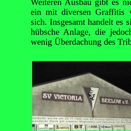
Weiteren Ausbau gibt es nic
ein mit diversen Graffitis
sich. Insgesamt handelt es 
hübsche Anlage, die jedoc
wenig Überdachung des Trib