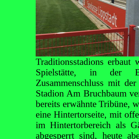
Traditionsstadions erbaut
Spielstätte, in der 
Zusammenschluss mit der 
Stadion Am Bruchbaum verf
bereits erwähnte Tribüne, 
eine Hintertorseite, mit of
im Hintertorbereich als 
abgesperrt sind, heute ab