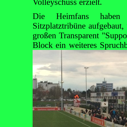
Volleyschuss erzielt.
Die Heimfans haben 
Sitzplatztribüne aufgebaut
großen Transparent "Suppo
Block ein weiteres Spruc