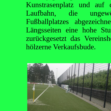
Kunstrasenplatz und auf 
Laufbahn, die ungewö
Fußballplatzes abgezeich
Längsseiten eine hohe St
zurückgesetzt das Verein
hölzerne Verkaufsbude.