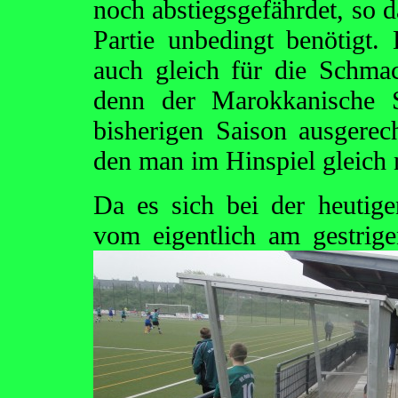
noch abstiegsgefährdet, so 
Partie unbedingt benötigt.
auch gleich für die Schma
denn der Marokkanische S
bisherigen Saison ausgerec
den man im Hinspiel gleich 
Da es sich bei der heutig
vom eigentlich am gestrig