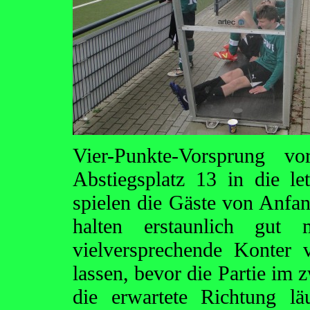
Vier-Punkte-Vorsprung v
Abstiegsplatz 13 in die let
spielen die Gäste von Anfan
halten erstaunlich gut
vielversprechende Konter 
lassen, bevor die Partie im 
die erwartete Richtung lä