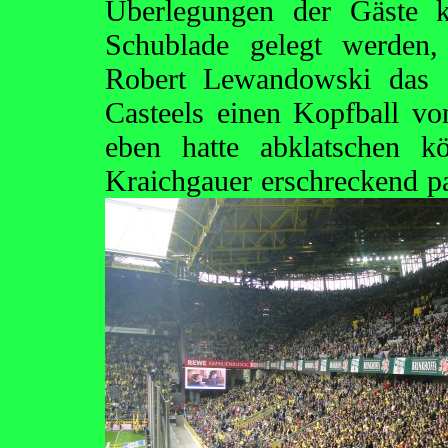
Überlegungen der Gäste k
Schublade gelegt werden,
Robert Lewandowski das 1
Casteels einen Kopfball v
eben hatte abklatschen k
Kraichgauer erschreckend p