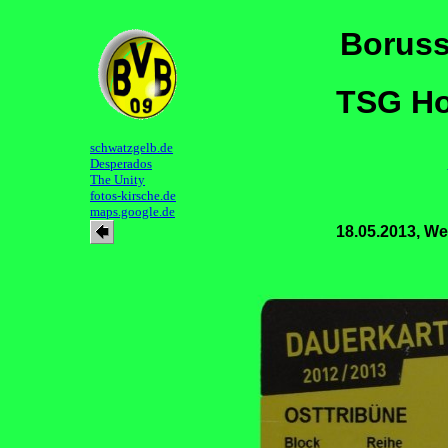
Boruss
TSG Ho
schwatzgelb.de
Desperados
The Unity
fotos-kirsche.de
maps.google.de
18.05.2013, We