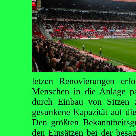
letzen Renovierungen er
Menschen in die Anlage p
durch Einbau von Sitzen z
gesunkene Kapazität auf di
Den größten Bekanntheitsgr
den Einsätzen bei der besa