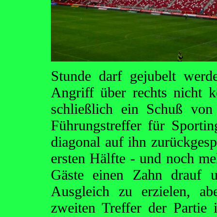
Stunde darf gejubelt wer
Angriff über rechts nicht 
schließlich ein Schuß von
Führungstreffer für Sporti
diagonal auf ihn zurückgesp
ersten Hälfte - und noch me
Gäste einen Zahn drauf u
Ausgleich zu erzielen, ab
zweiten Treffer der Partie