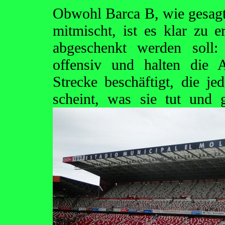
Obwohl Barca B, wie gesagt,
mitmischt, ist es klar zu e
abgeschenkt werden soll:
offensiv und halten die 
Strecke beschäftigt, die je
scheint, was sie tut und