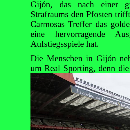
Gijón, das nach einer g
Strafraums den Pfosten triff
Carmosas Treffer das gold
eine hervorragende Au
Aufstiegsspiele hat.
Die Menschen in Gijón ne
um Real Sporting, denn die