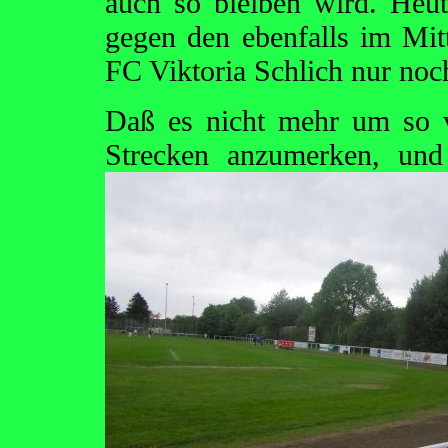
auch so bleiben wird. Heut
gegen den ebenfalls im Mitt
FC Viktoria Schlich nur no
Daß es nicht mehr um so vi
Strecken anzumerken, und