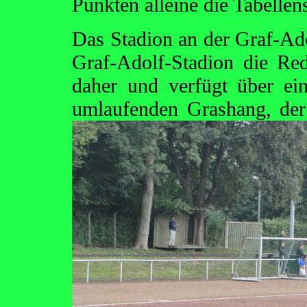
Punkten alleine die Tabellens
Das Stadion an der Graf-Adol
Graf-Adolf-Stadion die R
daher und verfügt über ei
umlaufenden Grashang, de