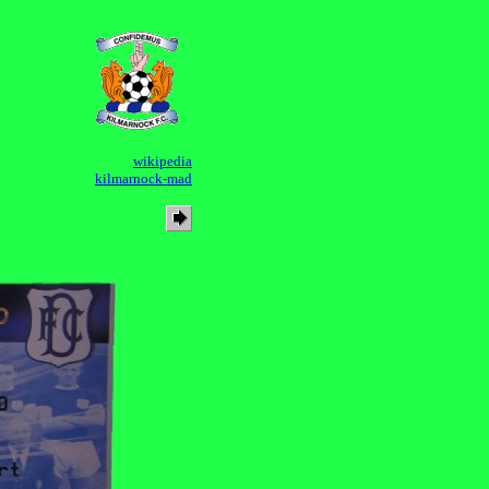
wikipedia
kilmarnock-mad