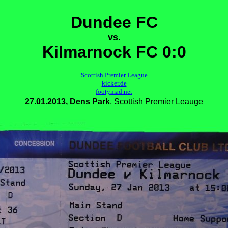
Dundee FC
vs.
Kilmarnock FC 0:0
Scottish Premier League
kicker.de
footymad.net
27.01.2013, Dens Park
, Scottish Premier Leauge