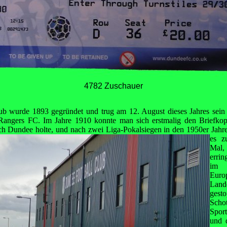
4782 Zuschauer
b wurde 1893 gegründet und trug am 12. August dieses Jahres sein er
Rangers FC. Im Jahre 1910 konnte man sich erstmalig den Briefkop
h Dundee holte, und nach zwei Liga-Pokalsiegen in den 1950er Jahre
es z
Mal,
errin
im
Eu
Land
ges
Scho
Spor
und 