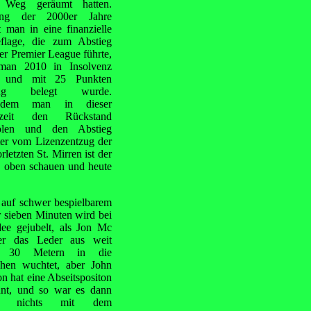
Weg geräumt hatten.
ng der 2000er Jahre
t man in eine finanzielle
eflage, die zum Abstieg
er Premier League führte,
an 2010 in Insolvenz
 und mit 25 Punkten
ug belegt wurde.
hdem man in dieser
lzeit den Rückstand
olen und den Abstieg
iter vom Lizenzentzug der
etzten St. Mirren ist der
h oben schauen und heute
e auf schwer bespielbarem
 sieben Minuten wird bei
ee gejubelt, als Jon Mc
ter das Leder aus weit
r 30 Metern in die
hen wuchtet, aber John
n hat eine Abseitspositon
nnt, und so war es dann
h nichts mit dem