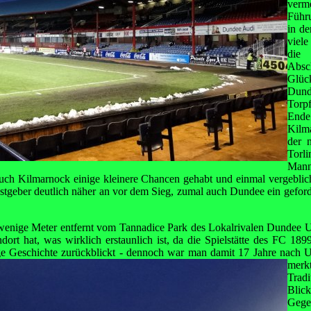
verme
Führu
in de
viel
die
Absc
Glüc
Dun
Torp
End
Kilm
der 
Torl
Mann
uch Kilmarnock einige kleinere Chancen gehabt und einmal vergeblich
stgeber deutlich näher an vor dem Sieg, zumal auch Dundee ein geforde
wenige Meter entfernt vom Tannadice Park des Lokalrivalen Dundee Un
dort hat, was wirklich erstaunlich ist, da die Spielstätte des FC 1
ige Geschichte zurückblickt -
dennoch war man damit 17 Jahre nach U
merk
Tradi
Blick
Geg