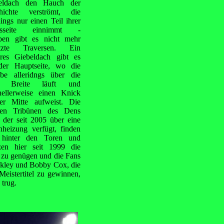
eldach den Hauch der
hichte verströmt, die
dings nur einen Teil ihrer
gsseite einnimmt -
ben gibt es nicht mehr
tzte Traversen. Ein
eres Giebeldach gibt es
der Hauptseite, wo die
nbe alleridngs über die
le Breite läuft und
inellerweise einen Knick
er Mitte aufweist. Die
ten Tribünen des Dens
 der seit 2005 über eine
nheizung verfügt, finden
 hinter den Toren und
tzen hier seit 1999 die
n zu genügen und die Fans
nkley und Bobby Cox, die
eistertitel zu gewinnen,
 trug.