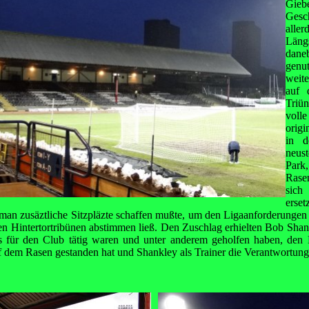
Gieb
Gesc
aller
Län
dane
genu
weit
auf 
Triü
vol
orig
in d
neus
Park,
Rase
sich
erse
 man zusäztliche Sitzpläzte schaffen mußte, um den Ligaanforderunge
n Hintertortribünen abstimmen ließ. Den Zuschlag erhielten Bob Sha
 für den Club tätig waren und unter anderem geholfen haben, den M
f dem Rasen gestanden hat und Shankley als Trainer die Verantwortung