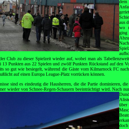
dem 
Anfa
gerie
Schi
aus d
wo m
ging
Abz
Nac
Spie
aufh
der Club zu dieser Spielzeit wieder auf, wobei man als Tabellenzwe
Bei 13 Punkten aus 22 Spielen und zwölf Punkten Rückstand auf den Vorl
its so gut wie besiegelt, während die Gäste vom Kilmarnock FC nac
ußlicht auf einen Europa League-Platz vorrücken können.
tnisse sind es eindeutig die Hausherren, die die Partie dominieren, di
mmer wieder von Schnee-Regen-Schauern beeinträchtigt wird.
Nach nur
Dund
Alis
übe
Masc
Beato
erka
doc