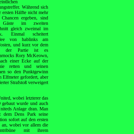
intlichen
ngstreffer. Während sich
r ersten Hälfte nicht mehr
e Chancen ergeben, sind
 Gäste im zweiten
hnitt gleich zweimal im
k. Einmal scheitert
dee von hablinks am
fosten, und kurz vor dem
e der Partie ist es
arnocks Rory McKeown,
nach einer Ecke auf der
inie retten und seinen
en so den Punktgewinn
 Elfmeter gefordert, aber
rter Strafstoß verweigert
ited, wobei letzterer das
899 gebaut wurde und auch
niteds Anlage dran. Man
t dem Dens Park seine
tion sofort auf den ersten
 an, wobei vor allem die
entribüne mit ihrem