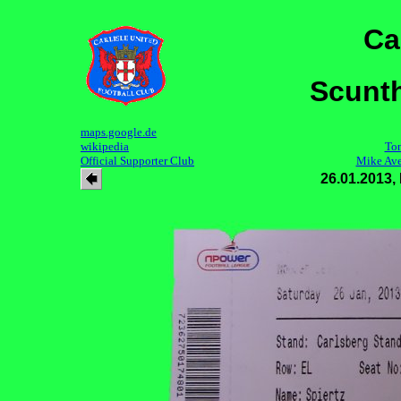
Ca
Scunth
maps.google.de
wikipedia
Ton
Official Supporter Club
Mike Ave
26.01.2013,