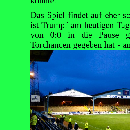
könnte.
Das Spiel findet auf eher 
ist Trumpf am heutigen Tag
von 0:0 in die Pause g
Torchancen gegeben
hat - a