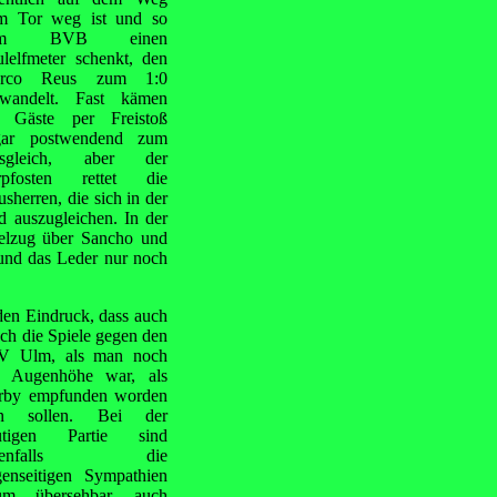
m Tor weg ist und so
em BVB einen
lelfmeter schenkt, den
rco Reus zum 1:0
rwandelt. Fast kämen
e Gäste per Freistoß
gar postwendend zum
sgleich, aber der
rpfosten rettet die
sherren, die sich in der
 auszugleichen. In der
ielzug über Sancho und
 und das Leder nur noch
den Eindruck, dass auch
uch die Spiele gegen den
V Ulm, als man noch
f Augenhöhe war, als
rby empfunden worden
in sollen. Bei der
utigen Partie sind
edenfalls die
genseitigen Sympathien
um übersehbar, auch