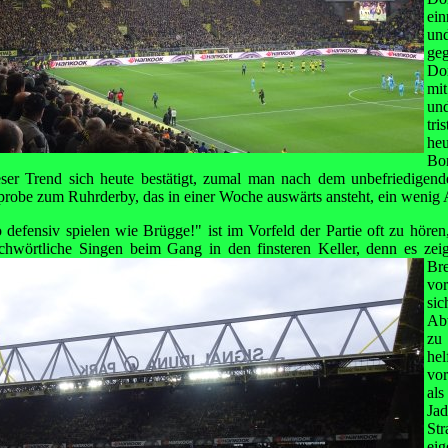
ei
un
g
Do
mit
un
tr
he
Bo
ieser Trend sich heute bestätigt, zumal man nach dem unbefriedigen
probe zum Ruhrderby, das in einer Woche auswärts ansteht, ein wenig 
 defensiv spielen wie Brügge!" ist im Vorfeld der Partie oft zu hören
ichwörtliche Singen beim Gang in den finsteren Keller,
denn es zeig
Br
vo
si
Ab
zu
hel
vor
al
J
St
ei