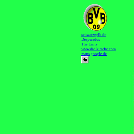
schwatzgelb.de
Desperados
The Unity
www.die-kirsche.com
maps.google.de