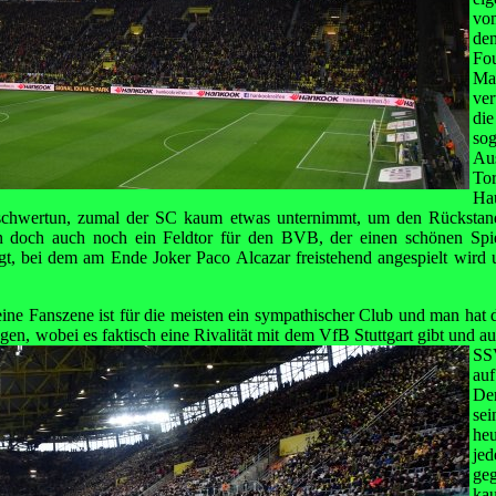
vo
d
Fou
Ma
ve
di
so
Au
To
Hau
 schwertun, zumal der SC kaum etwas unternimmt, um den Rückstand
ann doch auch noch ein Feldtor für den BVB, der einen schönen Sp
gt, bei dem am Ende Joker Paco Alcazar freistehend angespielt wird
ine Fanszene ist für die meisten ein sympathischer Club und man hat 
gen, wobei es faktisch eine Rivalität mit dem VfB
Stuttgart gibt und a
SS
au
De
se
he
j
ge
ka