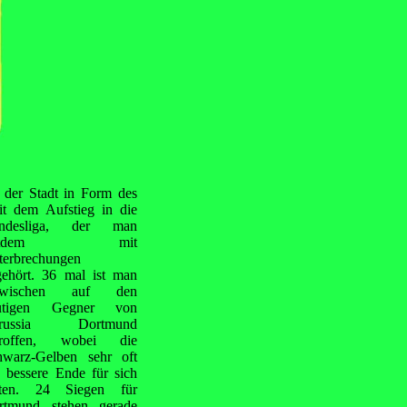
s der Stadt in Form des
t dem Aufstieg in die
ndesliga, der man
eitdem mit
terbrechungen
gehört. 36 mal ist man
zwischen auf den
utigen Gegner von
russia Dortmund
troffen, wobei die
hwarz-Gelben sehr oft
 bessere Ende für sich
tten. 24 Siegen für
rtmund stehen gerade