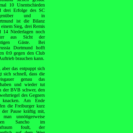
nmal 10 Unentschieden
d drei Erfolge des SC
egenüber und in
rtmund ist die Bilanz
 einem Sieg, drei Remis
d 14 Niederlagen noch
ister aus Sicht der
utigen Gäste. Bei
russia Dortmund hofft
den 0:0 gegen den Club
Auftrieb brauchen kann.
, aber das entpuppt sich
t sich schnell, dass die
eisgauer genau das
rhaben und wieder tut
ch der BVB schwer, den
wehrriegel des Gegners
 knacken. Am Ende
fen die Freiburger kurz
 der Pause kräftig mit,
s man unnötigerweise
aden Sancho im
rafraum foult, der
gentlich auf dem Weg