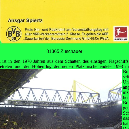
81365 Zuschauer
 ist in den 1970 Jahren aus dem Schatten des einstigen Flagschiff
etreten und der Höhenflug der neuen Platzhirsche endete
1993 mi
Bu
s
Un
an
in
he
Bo
ge
Sc
das
ha
Do