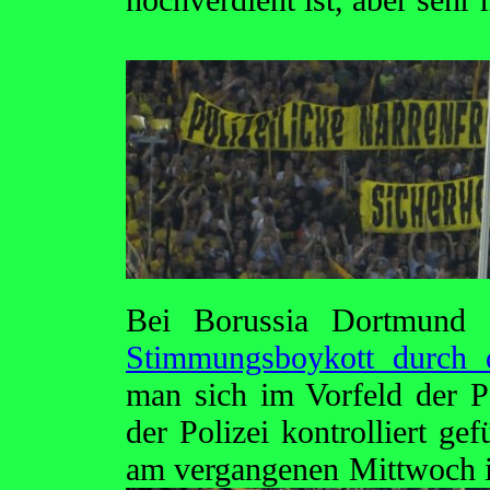
Bei Borussia Dortmund 
Stimmungsboykott durch 
man sich im Vorfeld der P
der Polizei kontrolliert ge
am vergangenen Mittwoch i