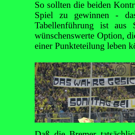
So sollten die beiden Kontr
Spiel zu gewinnen - da
Tabellenführung ist aus
wünschenswerte Option, di
einer Punkteteilung leben 
Daß die Bremer tatsächlic