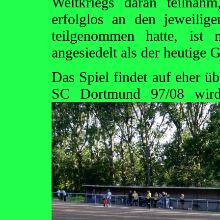
Weltkriegs daran teilna
erfolglos an den jeweilig
teilgenommen hatte, ist 
angesiedelt als der heutige G
Das Spiel findet auf eher ü
SC Dortmund 97/08 wird s