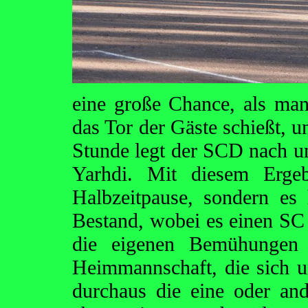
eine große Chance, als ma
das Tor der Gäste schießt, u
Stunde legt der SCD nach
Yarhdi. Mit diesem Erge
Halbzeitpause, sondern es 
Bestand, wobei es einen SC
die eigenen Bemühungen w
Heimmannschaft, die sich 
durchaus die eine oder an