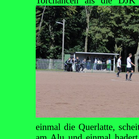
Torchancen als die DJK
einmal die Querlatte, schei
am Alu und einmal hadert