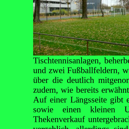
Tischtennisanlagen, beherb
und zwei Fußballfeldern, w
über die deutlich mitgeno
zudem, wie bereits erwähnt,
Auf einer Längsseite gibt 
sowie einen kleinen 
Thekenverkauf untergebrac
vergeblich, allerdings si