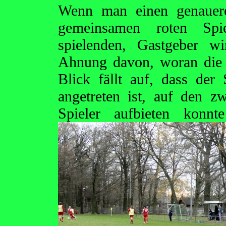
Wenn man einen genauere
gemeinsamen roten Spiel
spielenden, Gastgeber w
Ahnung davon, woran die M
Blick fällt auf, dass de
angetreten ist, auf den 
Spieler aufbieten
konnt