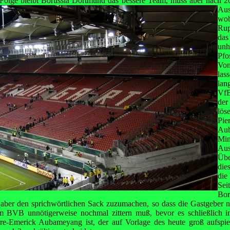
 Folge bleibt Borussia Dortmund das bessere
Team, muss aber nach 2
Au
wob
Rup
das
un
Pfo
Von
las
lan
VfB
der
lös
Pie
Au
Mi
Au
Üb
die
die
Se
Bor
 aber den sprichwörtlichen Sack zuzumachen, so dass die Gastgeber n
BVB unnötigerweise nochmal zittern muß, bevor es schließlich in
erre-Emerick Aubameyang ist, der auf Vorlage des heute groß aufspi