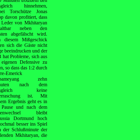
0 Minuten trotzdem den
sgleich hinnehmen,
ei Torschütze Jonas
p davon profitiert, dass
 Leder von Mkhitaryan
haltbar neben den
sten abgefälscht wird.
 diesem Mißgeschick
sen sich die Gäste nicht
ge beeindrucken und der
 hat Probleme, sich aus
 eigenen Defensive zu
en, so dass das 1:2 durch
rre-Emerick
bameyang zehn
nuten nach dem
sgleich keine
erraschung ist. Mit
sem Ergebnis geht es in
 Pause und nach dem
itenwechsel bleibt
ussia Dortmund hoch
ochmal besser ins Spiel
 der Schlußminute der
elenden Mkhitaryan, die