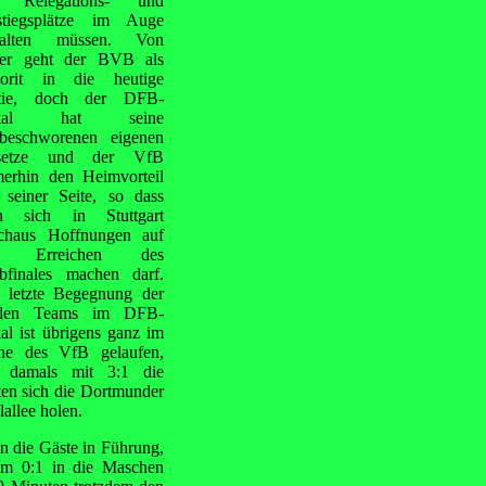
e Relegations- und
tiegsplätze im Auge
halten müssen. Von
er geht der BVB als
orit in die heutige
rtie, doch der DFB-
kal hat seine
lbeschworenen eigenen
setze und der VfB
erhin den Heimvorteil
 seiner Seite, so dass
n sich in Stuttgart
chaus Hoffnungen auf
s Erreichen des
bfinales machen darf.
 letzte Begegnung der
iden Teams im DFB-
al ist übrigens ganz im
ne des VfB gelaufen,
 damals mit 3:1 die
nten sich die Dortmunder
allee holen.
en die Gäste in Führung,
um 0:1 in die Maschen