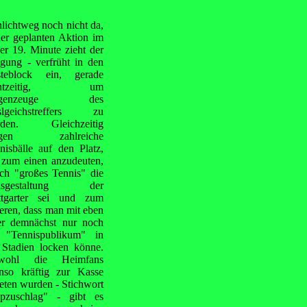
lichtweg noch nicht da,
ner geplanten Aktion im
r 19. Minute zieht der
gung - verfrüht in den
teblock ein, gerade
chtzeitig, um
ugenzeuge des
slgeichstreffers zu
rden. Gleichzeitig
iegen zahlreiche
nisbälle auf den Platz,
zum einen anzudeuten,
ch "großes Tennis" die
eisgestaltung der
ttgarter sei und zum
eren, dass man mit eben
er demnächst nur noch
 "Tennispublikum" in
 Stadien locken könne.
wohl die Heimfans
nso kräftig zur Kasse
eten wurden - Stichwort
pzuschlag" - gibt es