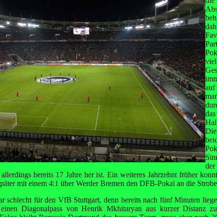
di
Abs
be
dah
Fav
Pa
Po
vie
Ge
imm
auf
ma
dur
da
Hal
Die
be
Pok
Sin
der
allerdings bereits 17 Jahre her ist. Ein weiteres Jahrzehnt früher kon
später mit einem 4:1 über Werder Bremen den DFB-Pokal an die Strobel
bar schlecht für den VfB Stuttgart, denn bereits nach fünf Minuten lieg
inen Diagonalpass von Henrik Mkhitaryan aus kurzer Distanz z