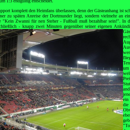
zum 1:3 endgültig entscheidet.
upport komplett den Heimfans überlassen, denn der Gästeanhang ist sch
einer zu späten Anreise der Dortmunder liegt, sondern vielmehr an ei
Kein Zwanni für nen Steher - Fußball muß bezahlbar sein!". In de
hließlich - knapp
zwei Minuten gegenüber seiner eigenen Ankündi
Gäs
re
A
Au
we
fl
Ten
um 
wel
Pr
Stu
and
jen
ein
die
Ob
ebe
geb
"To