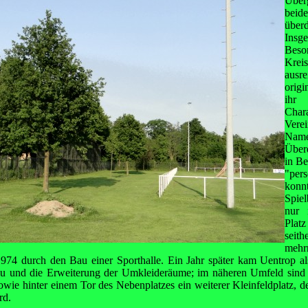
Über
beid
über
Insge
Beso
Kre
ausre
origi
ihr
Char
Ver
Name
Über
in B
"per
kon
Spiel
nur n
Plat
seit
meh
 1974 durch den Bau einer Sporthalle. Ein Jahr später kam Uentrop a
au und die Erweiterung der Umkleideräume; im näheren Umfeld sind
sowie hinter einem Tor des Nebenplatzes ein weiterer Kleinfeldplatz, d
rd.