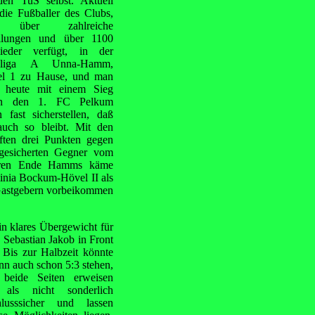
den TuS selbst. Aktuell
die Fußballer des Clubs,
 über zahlreiche
ilungen und über 1100
lieder verfügt, in der
isliga A Unna-Hamm,
fel 1 zu Hause, und man
 heute mit einem Sieg
en den 1. FC Pelkum
 fast sicherstellen, daß
auch so bleibt. Mit den
fften drei Punkten gegen
gesicherten Gegner vom
ren Ende Hamms käme
inia Bockum-Hövel II als
n Gastgebern vorbeikommen
in klares Übergewicht für
h Sebastian Jakob in
Front
 Bis zur Halbzeit könnte
nn auch schon 5:3 stehen,
 beide Seiten erweisen
 als nicht sonderlich
hlusssicher und lassen