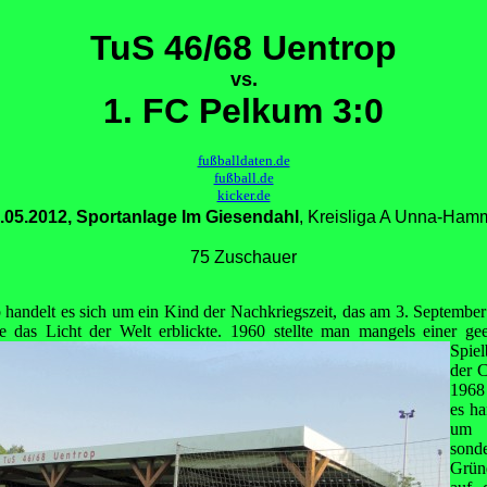
TuS 46/68 Uentrop
vs.
1. FC Pelkum 3:0
fußballdaten.de
fußball.de
kicker.de
.05.2012, Sportanlage Im Giesendahl
, Kreisliga A Unna-Ham
75 Zuschauer
handelt es sich um ein Kind der Nachkriegszeit, das am 3. September
 das Licht der Welt erblickte. 1960 stellte man mangels einer ge
Spiel
der C
1968
es ha
um 
so
Grün