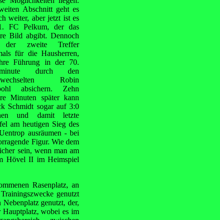
se Möglichkeiten liegen.
weiten Abschnitt geht es
ch weiter, aber jetzt ist es
1. FC Pelkum, der das
ere Bild abgibt. Dennoch
t der zweite Treffer
mals für die Hausherren,
ihre Führung in der 70.
elminute durch den
gewechselten Robin
pohl absichern. Zehn
ere Minuten später kann
ck Schmidt sogar auf 3:0
hen und damit letzte
fel am heutigen Sieg des
Uentrop ausräumen - bei
vorragende Figur. Wie dem
 sicher sein, wenn man am
 Hövel II im Heimspiel
ekommenen Rasenplatz, an
r Trainingszwecke genutzt
Nebenplatz genutzt, der,
r Hauptplatz, wobei es im