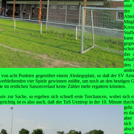
auf 
sind 
der
Abte
Mitg
Kre
Staf
kann
geg
schon
das 
erho
den 
ande
 von acht Punkten gegenüber einem Abstiegsplatz, so daß der SV Arm
r verbleibenden vier Spiele gewinnen müßte, um noch an den heutige
e im restlichen Saisonverlauf keine Zähler mehr ergattern könnten.
iv zur Sache, so ergeben sich schnell erste Torchancen, wobei sich e
gerichtig ist es also auch, daß der TuS Uentrop in der 10. Minute durc
geht.
es da
aber
sich
absc