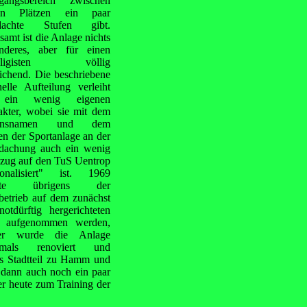
gangsbereich
zwischen
en Plätzen ein paar
dachte Stufen gibt.
samt ist die Anlage nichts
nderes, aber für einen
isligisten völlig
ichend. Die beschriebene
nelle Aufteilung verleiht
 ein wenig eigenen
akter, wobei sie mit dem
einsnamen und dem
n der Sportanlage an der
dachung auch ein wenig
ezug auf den TuS Uentrop
sonalisiert" ist. 1969
nte übrigens der
betrieb auf dem zunächst
otdürftig hergerichteten
z aufgenommen werden,
her wurde die Anlage
rmals renoviert und
ls Stadtteil zu Hamm und
 dann auch noch ein paar
er heute zum Training der