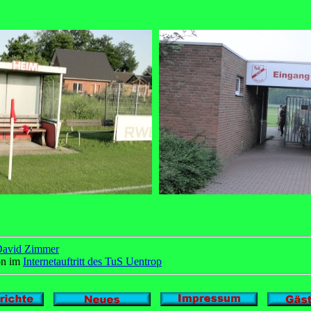
David Zimmer
on im
Internetauftritt des TuS Uentrop