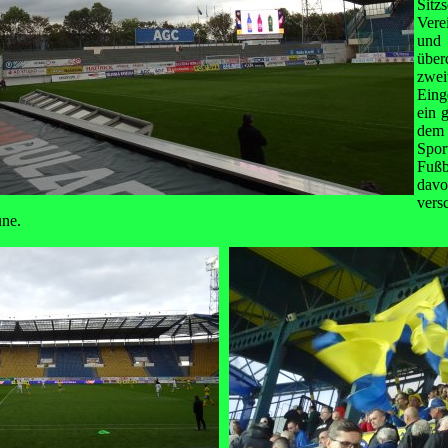
Si
Vere
und
über
zwe
Eing
ein 
dem
Spo
Fußb
dav
vers
üne.