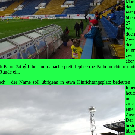
Mar
dana
wen
über
27.
Wojn
do
Zwei
der
Füh
zwei
aber
 Patric Zitný führt und danach spielt Teplice die Partie nüchtern run
 Runde ein.
ch - der Name soll übrigens in etwa Hinrichtungsplatz bedeuten -
Inne
heut
nur 
zu e
ein
Zusc
Der
best
übe