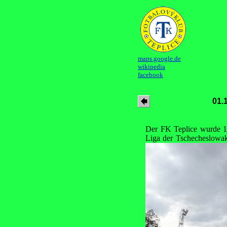
maps.google.de
wikipedia
facebook
01.
Der FK Teplice wurde 194
Liga der Tschecheslowake