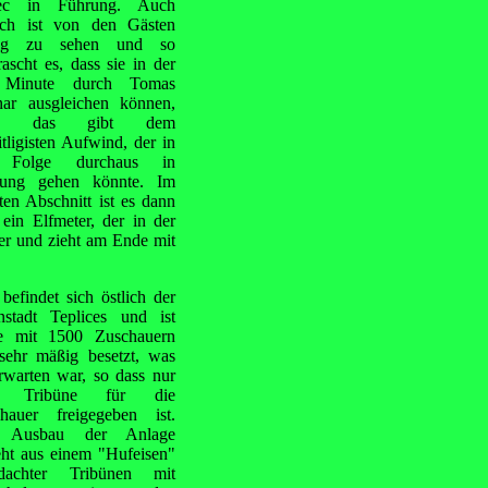
ec in Führung. Auch
ch ist von den Gästen
ig zu sehen und so
rascht es, dass sie in der
 Minute durch Tomas
ar ausgleichen können,
ch das gibt dem
tligisten Aufwind, der in
 Folge durchaus in
rung gehen könnte. Im
ten Abschnitt ist es dann
 ein Elfmeter, der in der
ter und zieht am Ende mit
 befindet
sich östlich der
nstadt Teplices und ist
e mit 1500 Zuschauern
sehr mäßig besetzt, was
rwarten war, so dass nur
e Tribüne für die
hauer freigegeben ist.
 Ausbau der Anlage
eht aus einem "Hufeisen"
rdachter Tribünen mit