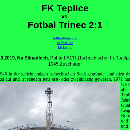
FK Teplice
vs.
Fotbal Trinec 2:1
fußballdaten.de
fußball.de
kicker.de
10.2019, Na Stínadlech
, Pohár FACR (Tschechischer Fußballpo
1045 Zuschauer
5 in der gleichnamigen tschechischen Stadt gegründet und stieg drei
i auf und ist seitdem stets erst- oder
zweitklassig gewesen. 1971 hat
UEF
aber
Tepl
Jahr
Qual
Lea
Boru
und 
und 