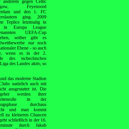
r anderem gegen Celtic
asgow, Feyenoord
terdam und den 1. FC
erslautern ging. 2009
te Teplice letztmalig in
 in Europa League
enannten UEFA-Cup
iehen, seither gibt es
lwettbewerbe nur noch
nationaler Ebene - so auch
te, wenn es in der 2.
de des tschechischen
Liga des Landes aktiv, so
d und
das moderne Stadion
Clubs natürlich auch mit
icht ausgestattet ist. Die
tgeber werden ihrer
oritenrolle in der
angsphase durchaus
echt und man kommt
ell zu kleineren Chancen
eht schließlich in der 16.
elminute durch Jakub