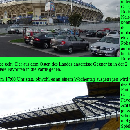
unte
Gl
Rot
Kais
konn
den
umb
einz
Poka
auf 
heu
Run
ec geht. Der aus dem Osten des Landes angereiste Gegner ist in der 2. 
lare Favoriten in die Partie gehen.
s um 17:00 Uhr statt, obwohl es an einem Wochentag ausgetragen wir
des 
Flutl
Gas
Fav
Anf
ger
schn
und g
Spi