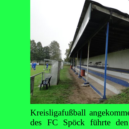
Kreisligafußball angekomm
des FC Spöck führte den 