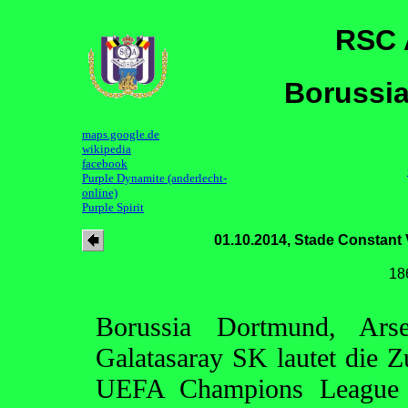
RSC 
Borussia
maps.google.de
wikipedia
facebook
Purple Dynamite (anderlecht-
online)
Purple Spirit
01.10.2014, Stade Constant
18
Borussia Dortmund, Ar
Galatasaray SK lautet die
UEFA Champions League