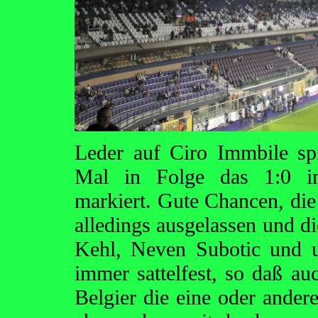
Leder auf Ciro Immbile spi
Mal in Folge das 1:0 in
markiert. Gute Chancen, di
alledings ausgelassen und 
Kehl, Neven Subotic und un
immer sattelfest, so daß a
Belgier die eine oder ander