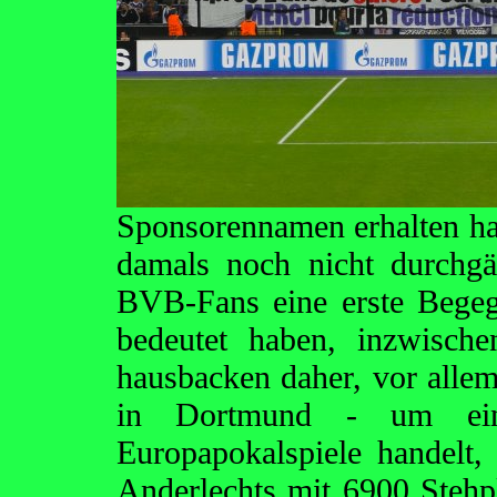
Sponsorennamen erhalten hat
damals noch nicht durchgä
BVB-Fans eine erste Bege
bedeutet haben, inzwisch
hausbacken daher, vor alle
in Dortmund - um eine
Europapokalspiele handelt,
Anderlechts mit 6900 Stehp