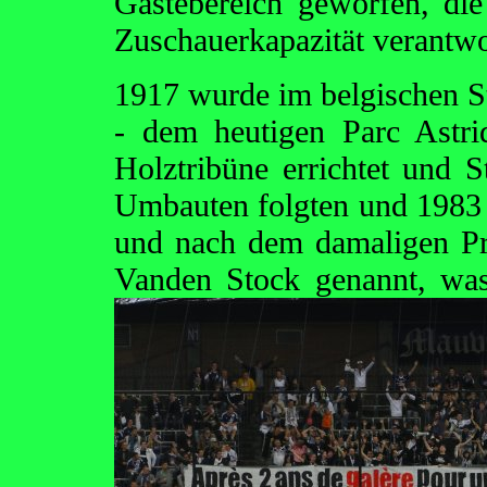
Gästebereich geworfen, die
Zuschauerkapazität verantwo
1917 wurde im belgischen St
- dem heutigen Parc Astrid
Holztribüne errichtet und 
Umbauten folgten und 1983 
und nach dem damaligen Pr
Vanden Stock genannt, was 