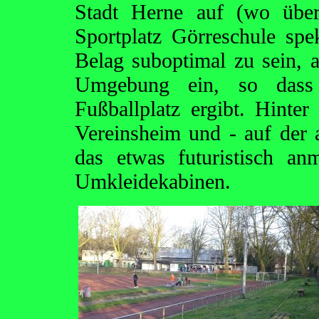
Stadt Herne auf (wo übe
Sportplatz Görreschule spe
Belag suboptimal zu sein, ab
Umgebung ein, so dass s
Fußballplatz ergibt. Hinte
Vereinsheim und - auf der 
das etwas futuristisch a
Umkleidekabinen.