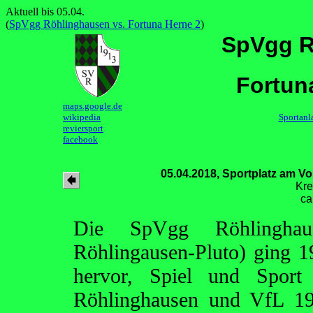
Aktuell bis 05.04.
(
SpVgg Röhlinghausen vs. Fortuna Herne 2
)
SpVgg R
Fortun
maps.google.de
wikipedia
Sportanl
reviersport
facebook
05.04.2018, Sportplatz am V
Kre
ca
Die SpVgg Röhlinghau
Röhlingausen-Pluto) ging 1
hervor, Spiel und Spor
Röhlinghausen und VfL 19