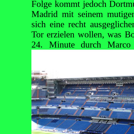
Folge kommt jedoch Dortmu
Madrid mit seinem mutigen
sich eine recht ausgegliche
Tor erzielen wollen, was Bo
24. Minute durch
Marco 