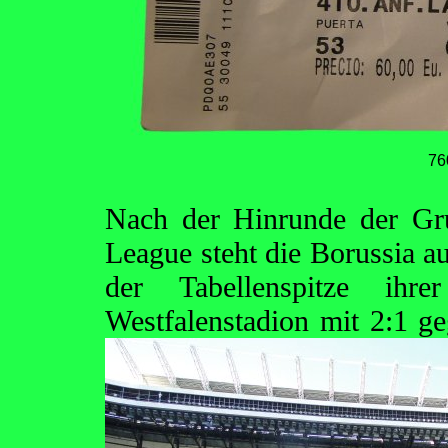
76
Nach der Hinrunde der G
League steht die Borussia 
der Tabellenspitze i
Westfalenstadion mit 2:1 g