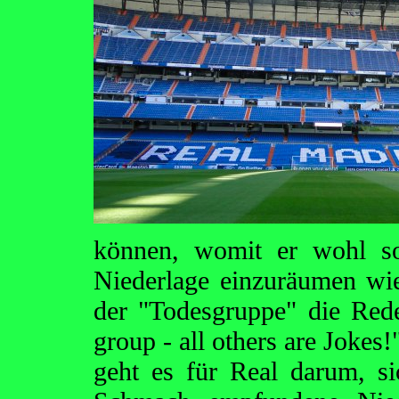
können, womit er wohl so
Niederlage einzuräumen wi
der "Todesgruppe" die Rede
group - all others are Jokes!
geht es für Real darum, sic