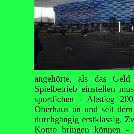
angehörte, als das Gel
Spielbetrieb einstellen m
sportlichen - Abstieg 2
Oberhaus an und seit dem
durchgängig erstklassig. Zw
Konto bringen können - 