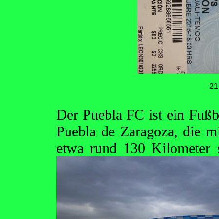
21
Der Puebla FC ist ein Fußba
Puebla de Zaragoza, die m
etwa rund 130 Kilometer 