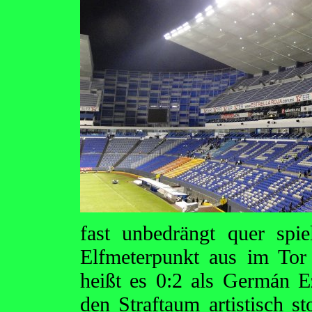
fast unbedrängt quer spi
Elfmeterpunkt aus im Tor
heißt es 0:2 als Germán E
den Straftaum artistisch 