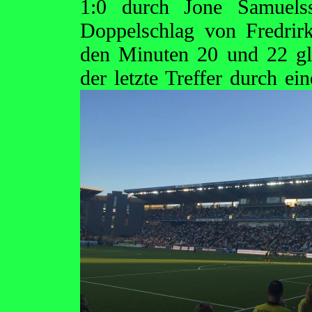
1:0 durch Jone Samuelss
Doppelschlag von Fredri
den Minuten 20 und 22 gl
der letzte Treffer durch ei