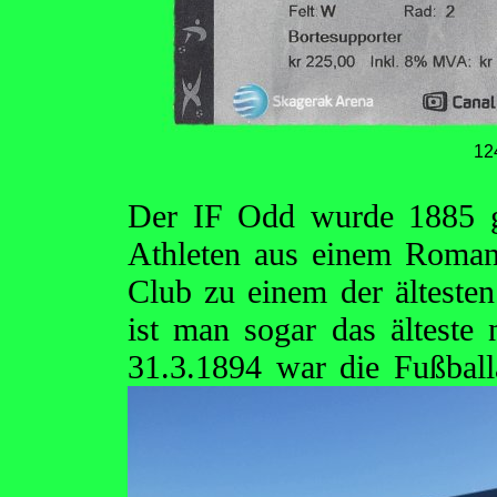
12
Der IF Odd wurde 1885 g
Athleten aus einem Roman
Club zu einem der älteste
ist man sogar das älteste
31.3.1894 war die Fußbal