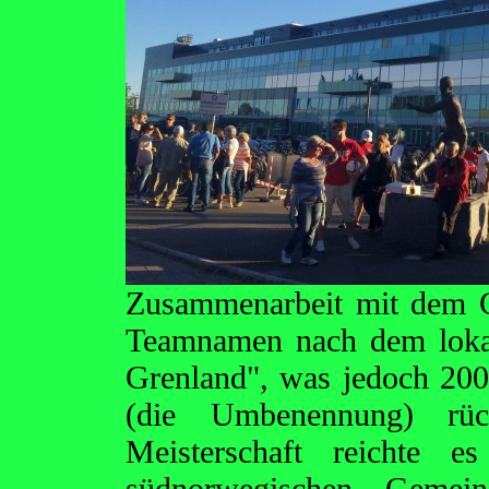
Zusammenarbeit mit dem C
Teamnamen nach dem lokal
Grenland", was jedoch 20
(die Umbenennung) rü
Meisterschaft reichte
südnorwegischen Gemei