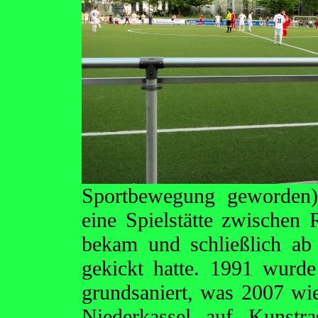
Sportbewegung geworden)
eine Spielstätte zwischen 
bekam und schließlich ab
gekickt hatte. 1991 wurde 
grundsaniert, was 2007 wie
Niederkassel auf Kunstra