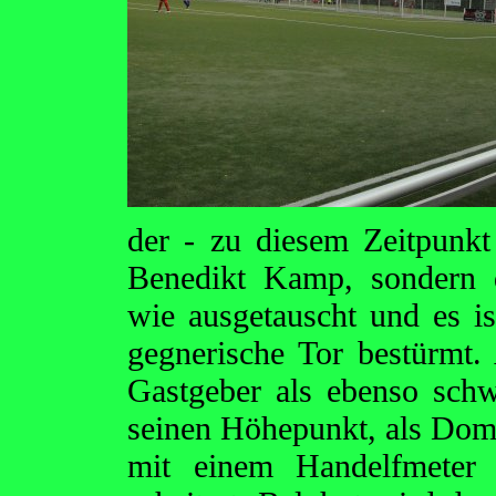
der - zu diesem Zeitpunkt
Benedikt Kamp, sondern 
wie ausgetauscht und es is
gegnerische Tor bestürmt. 
Gastgeber als ebenso sch
seinen Höhepunkt, als Domi
mit einem Handelfmeter