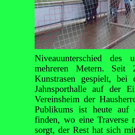
Niveauunterschied des 
mehreren Metern. Seit 
Kunstrasen gespielt, bei
Jahnsporthalle auf der Ei
Vereinsheim der Hausherren
Publikums ist heute auf 
finden, wo eine Traverse 
sorgt, der Rest hat sich 