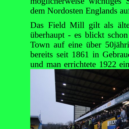
möglicherweise wichtiges S
dem Nordosten Englands auf
Das Field Mill gilt als ält
überhaupt - es blickt scho
Town auf eine über 50jähri
bereits seit 1861 in Gebra
und man errichtete 1922 ein