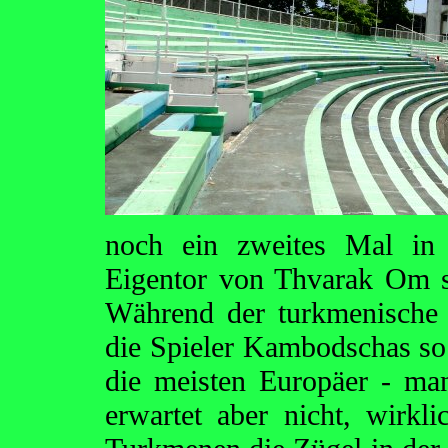
noch ein zweites Mal in 
Eigentor von Thvarak Om s
Während der turkmenische S
die Spieler Kambodschas so
die meisten Europäer - man
erwartet aber nicht, wirk