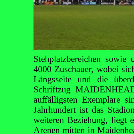
Stehplatzbereichen sowie 
4000 Zuschauer, wobei sich
Längsseite und die über
Schriftzug MAIDENHEAD
auffälligsten Exemplare s
Jahrhundert ist das Stadi
weiteren Beziehung, liegt e
Arenen mitten in Maidenhe