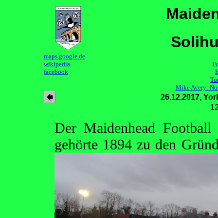
Maiden
Solihu
maps.google.de
wikipedia
F
facebook
B
Ton
Mike Avery: No
26.12.2017, Yo
1
Der Maidenhead Football
gehörte 1894 zu den Grün