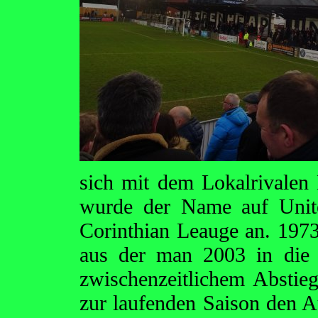
sich mit dem Lokalrivalen
wurde der Name auf Unite
Corinthian Leauge an. 197
aus der man 2003 in die 
zwischenzeitlichem Abstie
zur laufenden Saison den Au