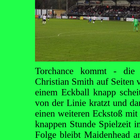
Torchance kommt - die ab
Christian Smith auf Seiten
einem Eckball knapp schei
von der Linie kratzt und dan
einen weiteren Eckstoß mit
knappen Stunde Spielzeit im
Folge bleibt Maidenhead 