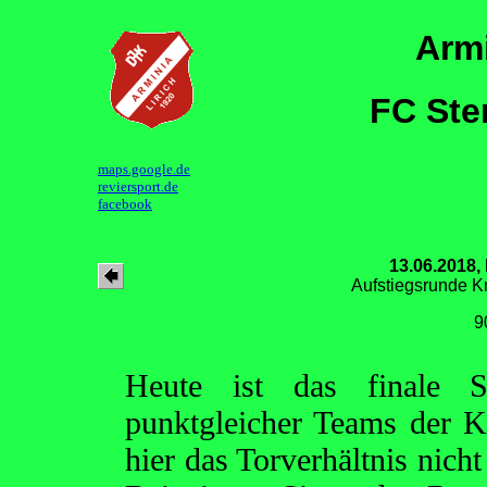
Armi
FC Ste
maps.google.de
reviersport.de
facebook
13.06.2018,
Aufstiegsrunde K
9
Heute ist das finale Sp
punktgleicher Teams der K
hier das Torverhältnis nich