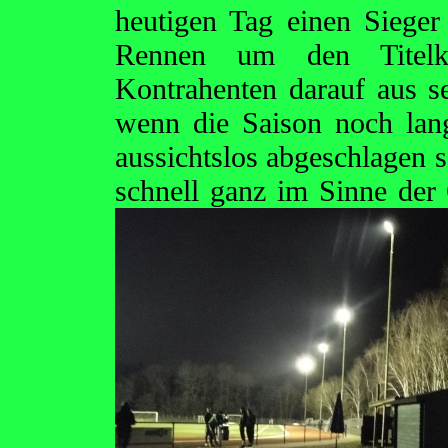
heutigen Tag einen Sieger
Rennen um den Titelk
Kontrahenten darauf aus se
wenn die Saison noch lang
aussichtslos abgeschlagen se
schnell ganz im Sinne der