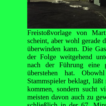
Freistoßvorlage von Mart
scheint, aber wohl gerade 
überwinden kann. Die Gast
der Folge weitgehend un
nach der Führung eine
überstehen hat. Obowhl 
Stammspieler beklagt, läßt
kommen, sondern sucht v
meisten davon auch zu ge
schließlich in der 67. Min