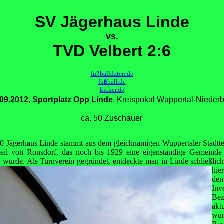
SV Jägerhaus Linde
vs.
TVD Velbert 2:6
fußballdaten.de
fußball.de
kicker.de
09.2012, Sportplatz Opp Linde
, Kreispokal Wuppertal-Nieder
ca. 50 Zuschauer
 Jägerhaus Linde stammt aus dem gleichnamigen Wuppertaler Stadtte
tteil von Ronsdorf, das noch bis 1929 eine eigenständige Gemeinde
 wurde. Als Turnverein gegründet, entdeckte man in Linde schließlich
hi
den
In
Bez
akt
wu