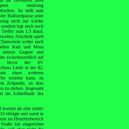
it die Defensive ihres
gners eindeutig
rfordern. So stellt man
 der Halbzeitpause seine
rung nicht nur wieder
, sondern legt auch noch
 Treffer zum 1:3 drauf.
zweiten Abschnitt spielt
 Turnverein weiter nach
ieben Katz und Maus
t seinem Gegner und
öht zwischenzeitlich auf
6, bevor der SV
erhaus Linde in der 82.
nute einen weiteren
ffer erzielen kann, zu
em Zeitpunkt, an dem
ten zu drehen. Insgesamt
et ins Achtelfinale des
 kommt als eine relativ
10 erfolgte und somit in
eim im Hintertorbereich
r
Straße hin eingerichtet