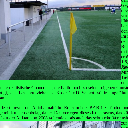
dam
Ge
übe
vor
Füh
her
den
Im 
der
Bel
mi
erh
1:
Jäg
Mi
Tre
ein
ine realtistische Chance hat, die Partie noch zu seinen eigenen Guns
chtigt, das Fazit zu ziehen, daß der TVD Velbert völlig ungefährd
kann.
de ist unweit der Autobahnabfahrt Ronsdorf der BAB 1 zu finden und
e mit Kunstrasenbelag daher. Das Verlegen dieses Kunstrasens, das 20
bau der Anlage von 2008 vollendete, als auch das schmucke Vereinsh
zu