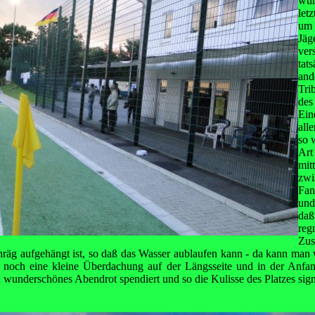
wur
let
um 
Jä
ve
ta
an
Tri
des
Ein
all
so 
Ar
mit
zwi
Fan
und
da
reg
Zus
hräg aufgehängt ist, so daß das Wasser aublaufen kann - da kann man
noch eine kleine Überdachung auf der Längsseite und in der Anfang
n wunderschönes Abendrot spendiert und so die Kulisse des Platzes sign