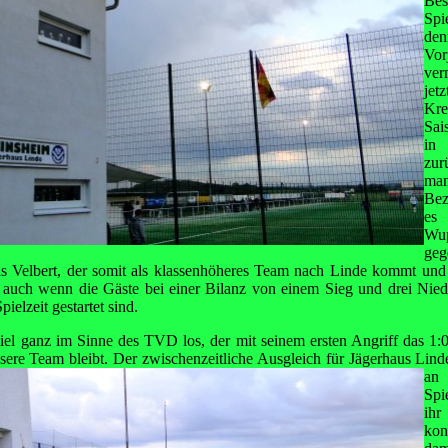
Bes
Spi
de
Vor
ver
jet
Kre
Sai
in
zur
man
Bez
es
Wup
g
Velbert, der somit als klassenhöheres Team nach Linde kommt und i
t, auch wenn die Gäste bei einer Bilanz von einem Sieg und drei Nied
pielzeit gestartet sind.
iel ganz im Sinne des TVD los, der mit seinem ersten Angriff das 1:0
sere Team bleibt. Der zwischenzeitliche Ausgleich für Jägerhaus Linde
an
Spi
ih
kon