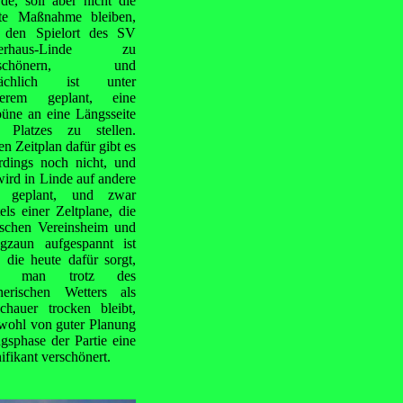
de, soll aber nicht die
zte Maßnahme bleiben,
den Spielort des SV
gerhaus-Linde zu
rschönern, und
tsächlich ist unter
derem geplant, eine
büne an eine Längsseite
 Platzes zu stellen.
en Zeitplan dafür gibt es
erdings noch nicht, und
wird in Linde auf andere
t geplant, und zwar
tels einer Zeltplane, die
schen Vereinsheim und
gzaun aufgespannt ist
 die heute dafür sorgt,
ß man trotz des
nerischen Wetters als
chauer trocken bleibt,
 wohl von guter Planung
sphase der Partie eine
ifikant verschönert.