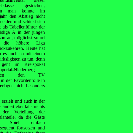
tandsinventar dieser
elklasse gestrichen,
nn man konnte im
jahr den Abstieg nicht
meiden und schickt sich
zt als Tabellenführer der
isliga A in der jungen
son an, möglichst sofort
 die höhere Liga
ückzukehren. Heute hat
 es auch so mit einem
irksligisten zu tun, denn
 geht im Kreispokal
pertal-Niederberg
egen den TV
n der Favoritenrolle in
erlagen nicht besonders
 erzielt und auch in der
 ändert ebenfalls nichts
 der Verteilung der
elanteile, da die Gäste
r Spiel einfach
sequent fortsetzen und