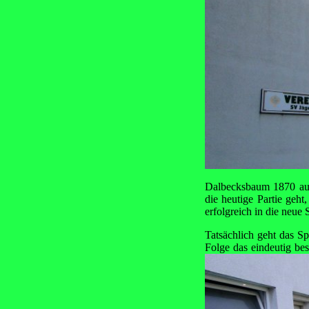
Dalbecksbaum 1870 aus 
die heutige Partie geh
erfolgreich in die neue S
Tatsächlich geht das Sp
Folge das eindeutig bes