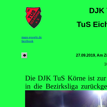
DJK 
TuS Eic
maps.google.de
facebook
27.09.2019, Am Z
1
Die DJK TuS Körne ist zur l
in die Bezirksliga zurückg