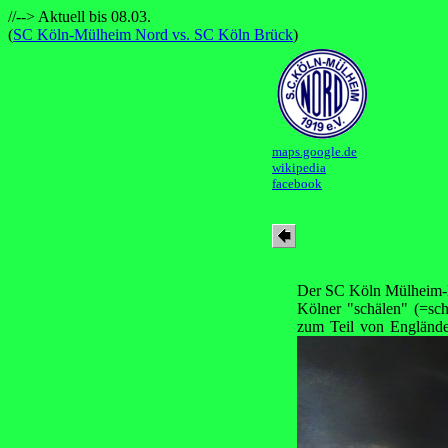
//--> Aktuell bis 08.03.
(
SC Köln-Mülheim Nord vs. SC Köln Brück
)
maps.google.de
wikipedia
facebook
Der SC Köln Mülheim-No
Kölner "schälen" (=sc
zum Teil von Engländer