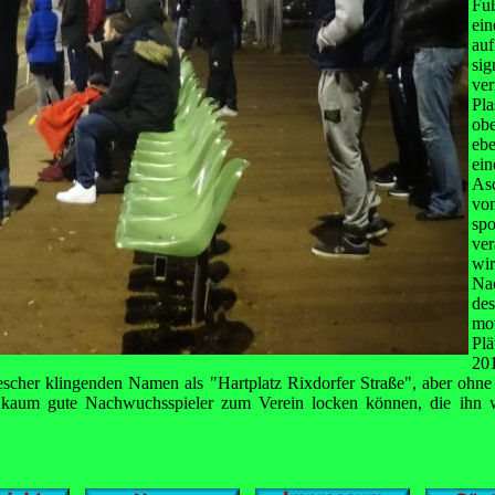
Fuß
ein
auf
si
ve
Pla
obe
eb
ei
As
vo
sp
ve
wi
Na
de
mot
Pl
20
escher klingenden Namen als "Hartplatz Rixdorfer Straße", aber ohn
kaum gute Nachwuchsspieler zum Verein locken können, die ihn w