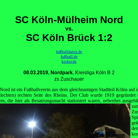
SC Köln-Mülheim Nord
vs.
SC Köln Brück 1:2
fußballdaten.de
fußball.de
kicker.de
08.03.2019, Nordpark
, Kreisliga Köln B 2
zs Zuschauer
rd ist ein Fußballverein aus dem gleichnamigen Stadtteil Kölns auf de
hlechten) rechten Seite des Rheins. Der Club wurde 1919 gegründet 
n, die hier als Besatzungsmacht stationiert waren,
nebenbei ausgebil
zu
Zu
Sp
ge
de
ko