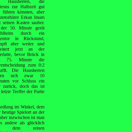
e Hausherren, die
tesns zur Halbzeit gut
0 führen könnten, aber
stetorhüter Erkan Imam
t seinen Kasten sauber.
 der 50. Minute gerät
hlheim durch ein
gentor in Rückstand,
mpft aber weiter und
heitert jetzt an der
rlatte, bevor Brück in
r 75. Minute die
rentscheidung zum 0:2
hafft. Die Hausherren
len sich zwar 10
nuten vor Schluss ein
r zurück, doch das ist
 letzte Treffer der Partie
iedlung im Winkel, dem
heutige Spielort an der
aber inzwischen ist man
es andere als glücklich
it dem reinen