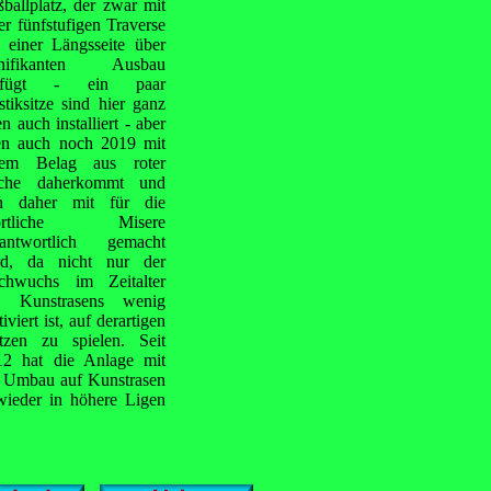
ballplatz, der zwar mit
er fünfstufigen Traverse
 einer Längsseite über
gnifikanten Ausbau
rfügt - ein paar
stiksitze sind hier ganz
n auch installiert - aber
en auch noch 2019 mit
nem Belag aus roter
che daherkommt und
n daher mit für die
ortliche Misere
rantwortlich gemacht
rd, da nicht nur der
chwuchs im Zeitalter
s Kunstrasens wenig
iviert ist, auf derartigen
ätzen zu spielen. Seit
12 hat die Anlage mit
e Umbau auf Kunstrasen
ieder in höhere Ligen