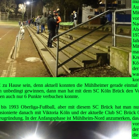
mu
Auf
Mi
vor
Na
Abs
19
Jah
Mit
ma
Kr
Köl
de
w
ko
C zu Hause sein, denn aktuell konnten die Mühlheimer gerade einmal
an unbedingt gewinnen, dann man hat mit dem SC Köln Brück den Vorl
en auch nur 6 Punkte verbuchen konnte.
 bis 1993 Oberliga-Fußball, aber mit diesem SC Brück hat man nu
sionierte danach mit Viktoria Köln und der aktuelle Club SC Brück 07
ugründung. In der Anfangsphase ist Mühlheim-Nord anzumerken,
das
vo
der
di