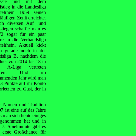
sste und mit dem
stieg in die Landesliga
ttelrhein 1959 seinen
läufigen Zenit erreichte.
ch diversen Auf- und
tiegen schaffte man es
72 sogar für ein paar
re in die Verbandsliga
telrhein. Aktuell kickt
n gerade noch in der
eisliga B, nachdem die
ner von 2014 bis 18 in
r A-Liga vertreten
aren. Und im
mmenden Jahr wird man
 3 Punkte auf ihr Konto
etzten zu Gast, der in
r Namen und Tradition
 ist eine auf das Jahre
s man sich heute einiges
rgenommen hat und in
 7. Spielminute gibt es
e erste Großchance für