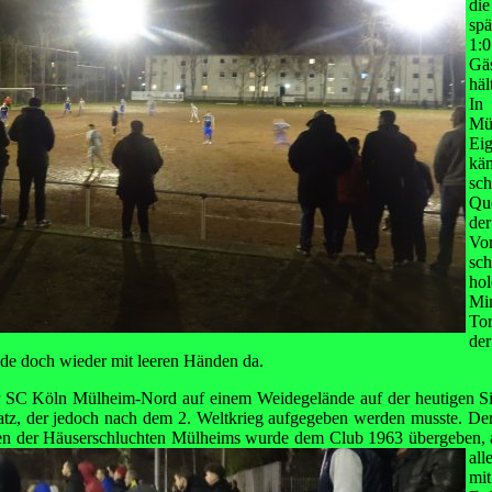
di
spä
1:
Gä
häl
In
Mü
Ei
kä
sc
Que
de
Vo
sc
ho
Mi
To
der
de doch wieder mit leeren Händen da.
er SC Köln Mülheim-Nord auf einem Weidegelände auf der heutigen S
tz, der jedoch nach dem 2. Weltkrieg aufgegeben werden musste. Der 
tten der Häuserschluchten Mülheims wurde dem
Club 1963 übergeben, 
all
m