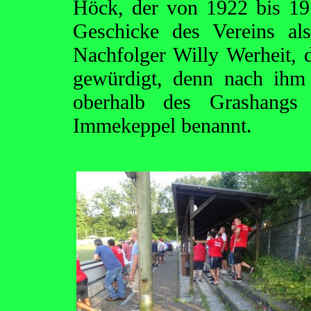
Höck, der von 1922 bis 197
Geschicke des Vereins als
Nachfolger Willy Werheit, d
gewürdigt, denn nach ihm 
oberhalb des Grashangs
Immekeppel benannt.