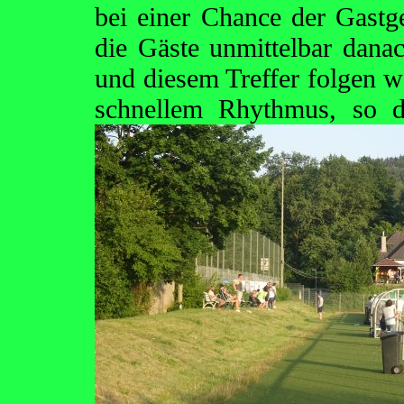
bei einer Chance der Gastge
die Gäste unmittelbar dana
und diesem Treffer folgen w
schnellem Rhythmus,
so d