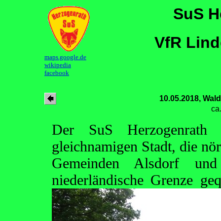
SuS H
VfR Lind
maps.google.de
wikipedia
facebook
10.05.2018, Wal
ca
Der SuS Herzogenrath i
gleichnamigen Stadt, die nö
Gemeinden Alsdorf un
niederländische Grenze ge