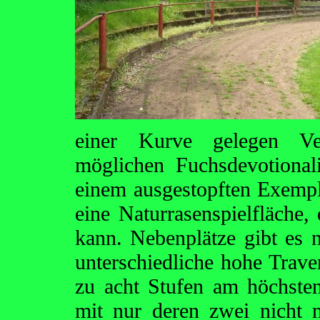
einer Kurve gelegen Ve
möglichen Fuchsdevotiona
einem ausgestopften Exempla
eine Naturrasenspielfläche, 
kann. Nebenplätze gibt es n
unterschiedliche hohe Traver
zu acht Stufen am höchsten
mit nur deren zwei nicht 