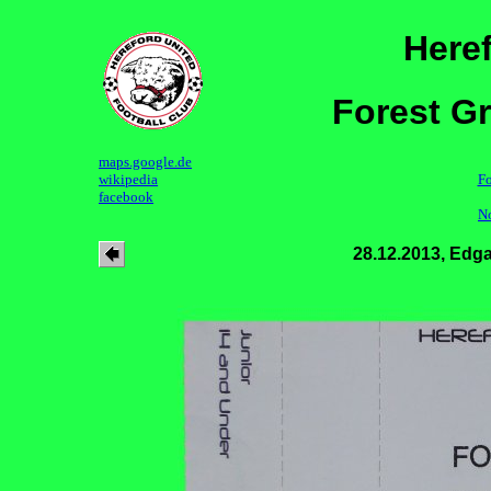
Here
Forest G
maps.google.de
wikipedia
Fo
facebook
N
28.12.2013, Edga