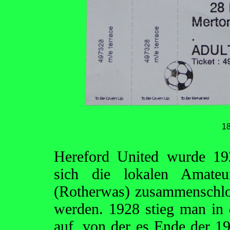
1
Hereford United wurde 192
sich die lokalen Amate
(Rotherwas) zusammenschlos
werden. 1928 stieg man in
auf, von der es Ende der 1