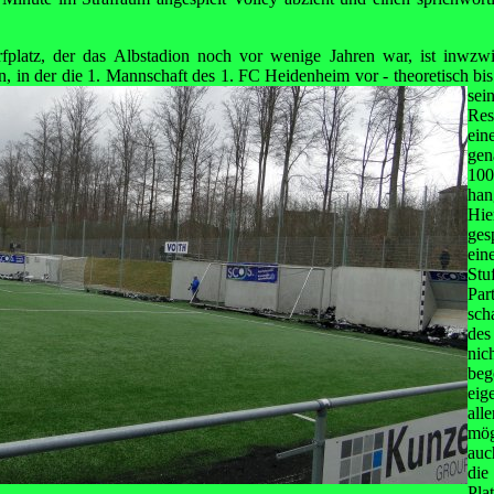
fplatz, der das Albstadion noch vor wenige Jahren war, ist inwzw
, in der die 1. Mannschaft des 1. FC Heidenheim vor -
theoretisch b
sei
Re
ein
gen
10
han
Hie
ges
ein
Stu
Par
sch
des
nic
beg
eig
al
mög
auc
die
Pla