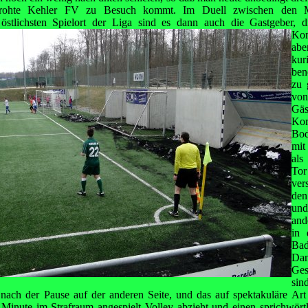
drohte Kehler FV zu Besuch kommt. Im Duell zwischen den 
 östlichsten
Spielort der Liga sind es dann auch die Gastgeber, 
Ko
abe
kur
ben
zu 
von
Gä
Kor
Bod
mit
als
Tor
ver
den
und
and
in 
Bad
Dan
Ges
sin
ch nach der Pause auf der anderen Seite, und das auf spektakuläre Ar
. Minute im Strafraum angespielt Volley abzieht und einen sprichwörtl