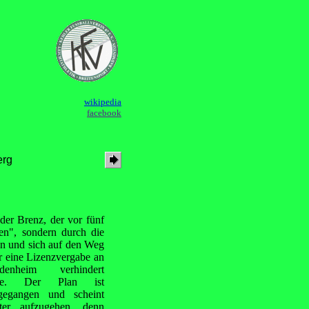
wikipedia
facebook
erg
er Brenz, der vor fünf
len", sondern durch die
en und sich auf den Weg
r eine Lizenzvergabe an
idenheim verhindert
tte. Der Plan ist
gegangen und scheint
ter aufzugehen, denn