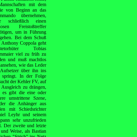
Mannschaften mit dem
die von Beginn an das
mmando übernehmen,
r schließlich einen
iosen Freistoßtreffer
ötigen, um in Führung
gehen. Bei dem Schuß
 Anthony Coppola geht
stetorhüter Tobias
nmaier viel zu früh zu
en und muß machtlos
 ansehen, wie das Leder
 Aufsetzer über ihn ins
 springt. In der Folge
sucht der Kehler FV, auf
 Ausgleich zu drängen,
 es gibt die eine oder
ere umstrittene Szene,
der die Anhänger aus
en mit Schiedsrichter
iel Leyhr und seinem
pann sehr unzufrieden
d. Der zweite und letzte
t und Weise, als Bastian
ichen "Strich" ins Netz