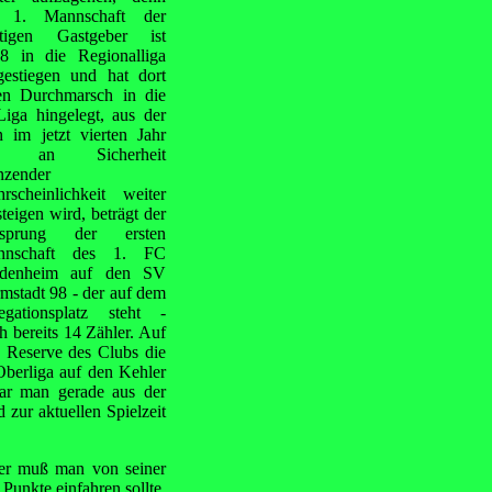
e 1. Mannschaft der
tigen Gastgeber ist
8 in die Regionalliga
gestiegen und hat dort
en Durchmarsch in die
Liga hingelegt, aus der
 im jetzt vierten Jahr
t an Sicherheit
nzender
rscheinlichkeit weiter
steigen wird, beträgt der
rsprung der ersten
nnschaft des 1. FC
idenheim auf den SV
mstadt 98 - der auf dem
egationsplatz steht -
h bereits 14 Zähler. Auf
 Reserve des Clubs die
Oberliga auf den Kehler
war man gerade aus der
 zur aktuellen Spielzeit
her muß man von seiner
Punkte einfahren sollte,