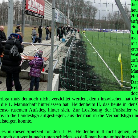
di
heu
200
auf
ein
3. 
man
mi
gre
Wah
auf
Vo
Ma
He
Dar
Rel
doc
rliga muß dennoch nicht verzichtet werden, denn inzwischen hat die
 die 1. Mannschaft hinterlassen hat. Heidenheim II, das heute in der 
ebenso rasenten Aufstieg hinter sich. Zur Loslösung der Fußballer 
 in die Landesliga aufgestiegen, aus der man in die Verbandsliga und
ufsteigen konnte.
 es in dieser Spielzeit für den 1. FC Heidenheim II nicht gehen, e
en noch ein wenig nach unten schielen, so daß man heute unbedingt drei 