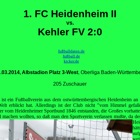
1. FC Heidenheim II
vs.
Kehler FV 2:0
fußballdaten.de
fußball.de
kicker.de
.03.2014, Albstadion Platz 3-West
, Oberliga Baden-Württemb
205 Zuschauer
ist ein Fußballverein aus dem ostwürttembergischen Heidenheim an d
elt erblickt hat. Allerdings ist der Club nicht "vom Himmel gefal
er vom Heidenheimer Sportbund 1846 entstanden, die Großes vorhatt
ll machen wollten,
so daß man den Sportverein verlassen mußte, da de
He
hä
auf
wei