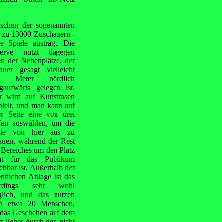
ischen der sogenannten
is zu 13000 Zuschauern -
ne Spiele austrägt. Die
serve nutzt dagegen
en der Nebenplätze, der
auer gesagt vielleicht
0 Meter nördlich
gaufwärts gelegen ist.
r wird auf Kunstrasen
pielt, und man kann auf
er Seite eine von drei
fen auswählen, um die
tie von hier aus zu
auen, während der Rest
 Bereiches um den Platz
ht für das Publikum
ehbar ist. Außerhalb der
entlichen Anlage ist das
lerdings sehr wohl
lich, und das nutzen
h etwa 20 Menschen,
 das Geschehen auf dem
tz lieber durch den nicht