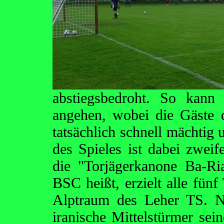
abstiegsbedroht. So kann
angehen, wobei die Gäste 
tatsächlich schnell mächti
des Spieles ist dabei zwei
die "Torjägerkanone Ba-Ri
BSC heißt, erzielt alle fünf
Alptraum des Leher TS. N
iranische Mittelstürmer sei