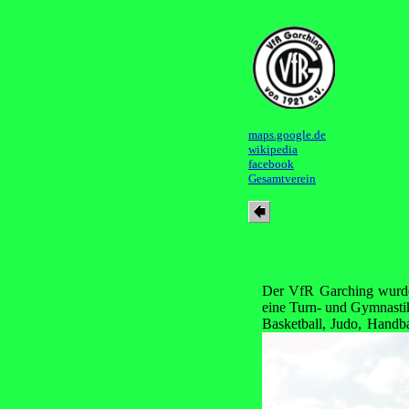
maps.google.de
wikipedia
facebook
Gesamtverein
Der VfR Garching wurde 1
eine Turn- und Gymnastik
Basketball, Judo, Handb