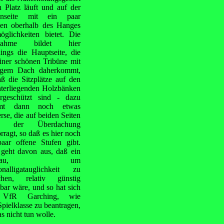
 Platz läuft und auf der
nseite mit ein paar
en oberhalb des Hanges
öglichkeiten bietet. Die
nahme bildet hier
dings die Hauptseite, die
iner schönen Tribüne mit
igem Dach daherkommt,
ß die Sitzplätze auf den
nterliegenden Holzbänken
ergeschützt sind - dazu
mt dann noch etwas
rse, die auf beiden Seiten
er der Überdachung
rragt, so daß es hier noch
paar offene Stufen gibt.
geht davon aus, daß ein
mbau, um
onalligatauglichkeit zu
ichen, relativ günstig
ar wäre, und so hat sich
 VfR Garching, wie
Spielklasse zu beantragen,
s nicht tun wolle.