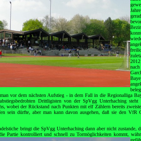
gewe
Jahre
gerad
bev
Bezi
konn
wiede
ange
frei
zule
2012
nach
Gar
Bayer
ange
beleg
 man vor dem nächsten Aufstieg - in dem Fall in die Regionalliga Ba
bstiegsbedrohten Drittligisten von der SpVgg Unterhaching steht 
hs, wobei der Rückstand nach Punkten mit elf Zählern bereits zweistel
ufen sein dürfte, aber man kann davon ausgehen, daß sie den VfR 
adelstiche bringt die SpVgg Unterhaching dann aber nicht zustande, 
ie Partie kontrolliert und schnell zu Tormöglichkeiten
kommt, währe
gefä