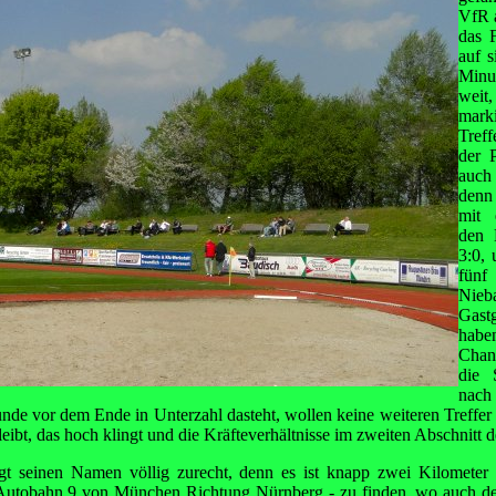
VfR 
das 
auf s
Minut
wei
mark
Tref
der P
auch
denn
mit 
den 
3:0, 
fünf
Nieba
Gast
hab
Chan
die 
nach
unde vor dem Ende in Unterzahl dasteht, wollen keine weiteren Treffer 
eibt, das hoch klingt und die Kräfteverhältnisse im zweiten Abschnitt 
t seinen Namen völlig zurecht, denn es ist knapp zwei Kilometer 
r Autobahn 9 von München Richtung Nürnberg - zu finden, wo auch de