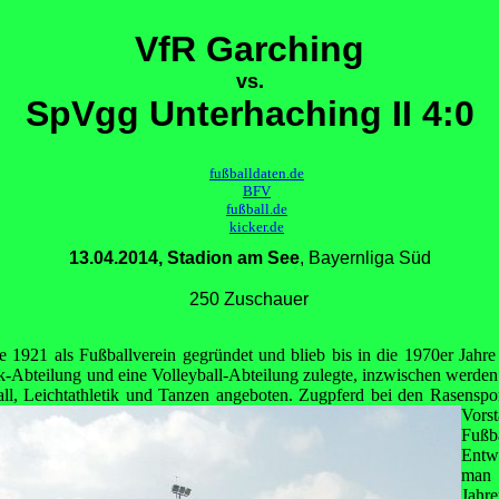
VfR Garching
vs.
SpVgg Unterhaching II 4:0
fußballdaten.de
BFV
fußball.de
kicker.de
13.04.2014, Stadion am See
, Bayernliga Süd
250 Zuschauer
921 als Fußballverein gegründet und blieb bis in die 1970er Jahre 
-Abteilung und eine Volleyball-Abteilung zulegte, inzwischen werden
all, Leichtathletik und Tanzen angeboten. Zugpferd
bei den Rasenspo
Vors
Fußba
Entw
man 
Jahre