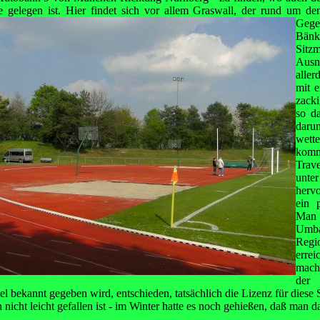
 gelegen ist. Hier findet sich vor allem
Graswall, der rund um den
Gege
Bänk
Sitzm
Aus
aller
mit e
zack
so da
daru
wett
kom
Trave
unt
hervo
ein 
Man 
U
Regi
erre
machb
der
l bekannt gegeben wird, entschieden, tatsächlich die Lizenz für diese 
nicht leicht gefallen ist - im Winter hatte es noch gehießen, daß man da