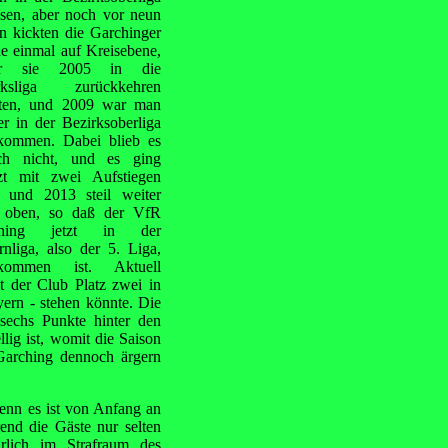
sen, aber noch vor neun
n kickten die Garchinger
e einmal auf Kreisebene,
or sie 2005 in die
rksliga zurückkehren
ten, und 2009 war man
r in der Bezirksoberliga
kommen. Dabei blieb es
lich nicht, und es ging
tzt mit zwei Aufstiegen
 und 2013 steil weiter
 oben, so daß der VfR
ching jetzt in der
nliga, also der 5. Liga,
kommen ist. Aktuell
t der Club Platz zwei in
yern - stehen könnte. Die
sechs Punkte hinter den
lig ist, womit die Saison
Garching dennoch ärgern
denn es ist von Anfang an
nd die Gäste nur selten
hrlich im Strafraum des