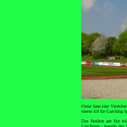
Omar Jatta eine Viertelst
einem 4:0 für Garching bl
Das Stadion am See träg
Garchings - jenseits de