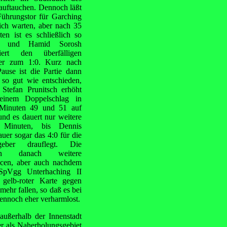
auftauchen. Dennoch läßt
Führungstor für Garching
ich warten, aber nach 35
en ist es schließlich so
t, und Hamid Sorosh
iert den überfälligen
fer zum 1:0. Kurz nach
ause ist die Partie dann
 so gut wie entschieden,
 Stefan Prunitsch erhöht
einem Doppelschlag in
Minuten 49 und 51 auf
und es dauert nur weitere
 Minuten, bis Dennis
uer sogar das 4:0 für die
geber drauflegt. Die
en danach weitere
cen, aber auch nachdem
SpVgg Unterhaching II
 gelb-roter Karte gegen
mehr fallen, so daß es bei
dennoch eher verharmlost.
außerhalb der Innenstadt
r als Naherholungsgebiet