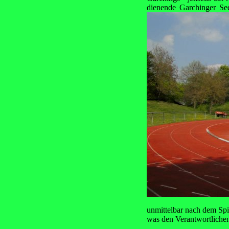
dienende Garchinger See
unmittelbar nach dem Spie
was den Verantwortlichen 