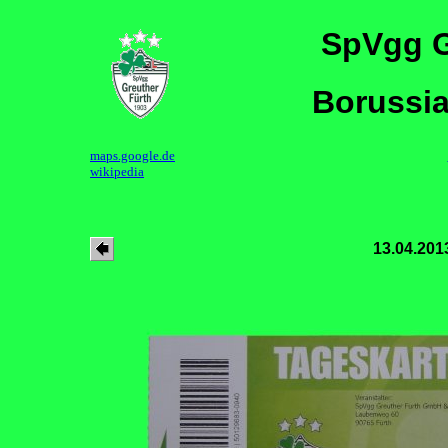
SpVgg G
Borussia
maps.google.de
wikipedia
13.04.201