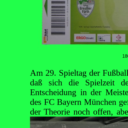
18
Am 29. Spieltag der Fußbal
daß sich die Spielzeit d
Entscheidung in der Meister
des FC Bayern München gefal
der Theorie noch offen, ab