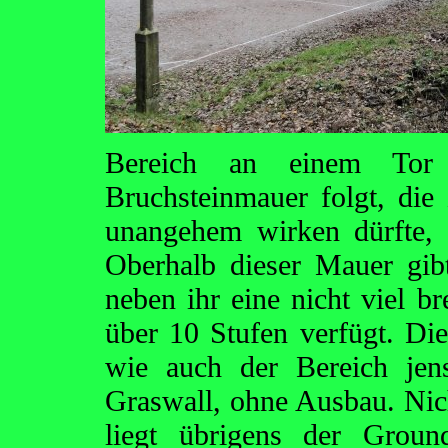
Bereich an einem Tor
Bruchsteinmauer folgt, die 
unangehem wirken dürfte, w
Oberhalb dieser Mauer gib
neben ihr eine nicht viel br
über 10 Stufen verfügt. Die 
wie auch der Bereich jens
Graswall, ohne Ausbau. Nich
liegt übrigens der Grou