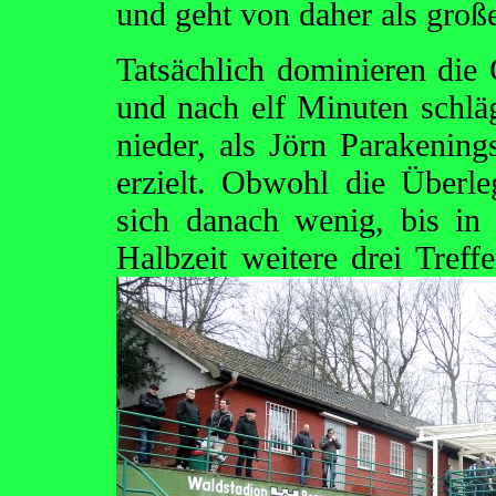
und geht von daher als große
Tatsächlich dominieren die
und nach elf Minuten schläg
nieder, als Jörn Parakenin
erzielt. Obwohl die Überle
sich danach wenig, bis in 
Halbzeit weitere drei Treff