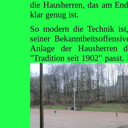
die Hausherren, das am End
klar genug ist.
So modern die Technik ist
seiner Bekanntheitsoffensi
Anlage der Hausherren d
"Tradition seit 1902" passt