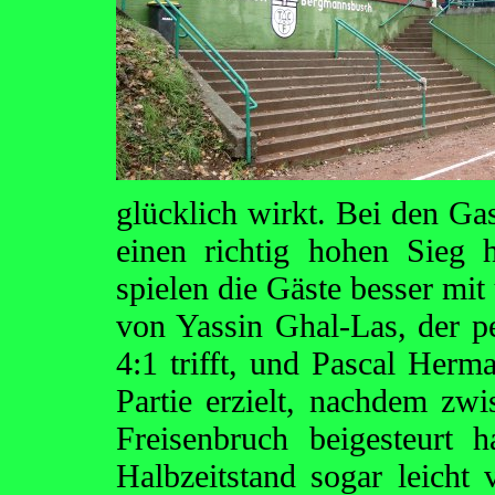
glücklich wirkt. Bei den Gas
einen richtig hohen Sieg 
spielen die Gäste besser mit
von Yassin Ghal-Las, der p
4:1 trifft, und Pascal Herma
Partie erzielt, nachdem zw
Freisenbruch beigesteurt
Halbzeitstand sogar leicht