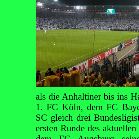
als die Anhaltiner bis ins 
1. FC Köln, dem FC Baye
SC gleich drei Bundesligis
ersten Runde des aktuelle
dem FC Augsburg seiner