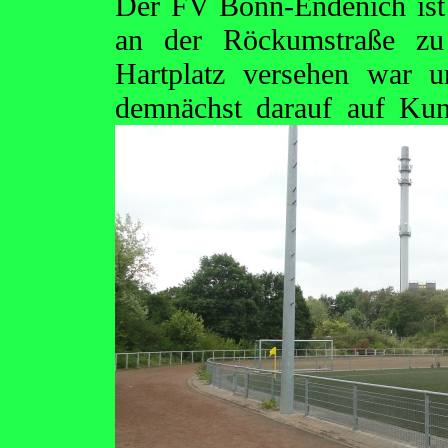
Der FV Bonn-Endenich ist
an der Röckumstraße zu
Hartplatz versehen war 
demnächst darauf auf Kun