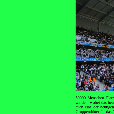
50000 Menschen Platz 
werden, wobei das heuti
auch eins der heutige
Gruppendritter für das 