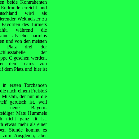
en beide Kontrahenten
 Endrunde erreicht und
utschland wird als
ierender Weltmeister zu
 Favoriten des Turniers
zählt, während die
ainer als eher harmlos
ten und von den meisten
f Platz drei der
schlusstabelle der
ppe C gesehen werden,
nter den Teams von
f dem Platz und hier ist
l in ersten Torchancen
 die nach einem Freistoß
Mustafi, der nur in die
rtelf gerutsch ist, weil
r neue Bayern-
teidiger Mats Hummels
h nicht ganz fit ist.
h etwas mehr als einer
ben Stunde kommt es
t zum Ausgleich, aber