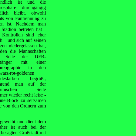
undlich ist und die
osphäre durchgängig
edlich bleibt, obwohl
hts von Fantrennung zu
en ist. Nachdem man
 Stadion betreten hat -
 Kontrollen sind eher
ch - und sich auf seinen
tzen niedergelassen hat,
den die Mannschaften
f Seite der DFB-
hänger mit einer
oreographie in den
warz-rot-goldenen
ndesfarben begrüßt,
hrend man auf der
rainischen Seite
mer wieder recht leise -
ine-Block zu seltsamen
ere von den Ordnern zum
ngeweiht und dient dem
daher ist auch bei der
 besagten Großstadt mit