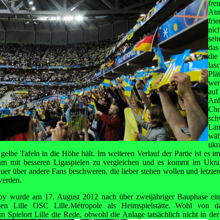
fre
Atm
fri
nic
seh
das
die
las
Plä
wer
au
An
Ch
sch
La
wä
uk
 gelbe Tafeln in die Höhe hält. Im weiteren Verlauf der Partie ist es im
um mit besseren Ligaspielen zu vergleichen und es kommt im Ukra
auer über andere Fans beschweren, die lieber stehen wollen und letzt
werden.
oy wurde am 17. August 2012 nach über zweijähriger Bauphase ei
isten Lille OSC Lille.Métropole als Heimspielstätte. Wohl von 
m Spielort Lille die Rede,
obwohl die Anlage tatsächlich nicht in der