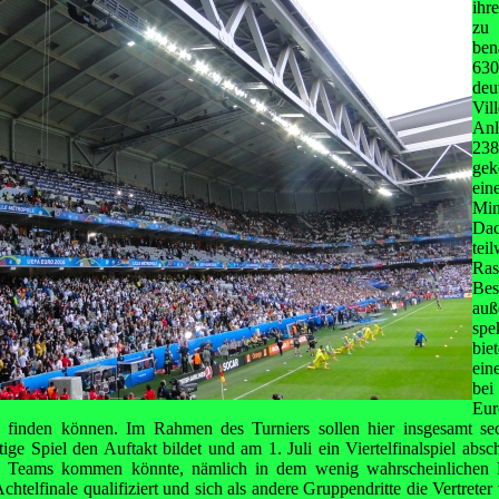
ihr
zu 
be
63
de
Vil
Anl
23
gek
ein
Mi
Da
tei
Ra
Bes
au
spe
bie
ein
b
Eur
finden können. Im Rahmen des Turniers sollen hier insgesamt sec
ge Spiel den Auftakt bildet und am 1. Juli ein Viertelfinalspiel abschl
n Teams kommen könnte, nämlich in dem wenig wahrscheinlichen F
Achtelfinale qualifiziert und sich als andere Gruppendritte die Vertret