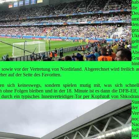
hab
die
De
amt
den
ge
Ukr
gel
au
Ab
Gru
hi
sowie vor der Vertretung von Nordirland. Abgerechnet wird freilich au
er auf der Seite des Favoriten.
en sich keineswegs, sondern spielen mutig mit, was sich schnel
ch ohne Folgen bleiben und in der 18. Minute ist es dann die DFB-Elf,
r durch
ein typisches Innenverteidiger-Tor per Kopfstoß von Shkodran 
Sta
de
Ver
noc
Nac
hal
fas