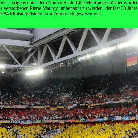
 war übrigens unter dem Namen Stade Lille Métropole eröffnet worde
verstorbenen Pierre Mauroy umbenannt zu werden, der fast 30 Jahre
 1984 Ministerpräsident von Frankreich gewesen war.