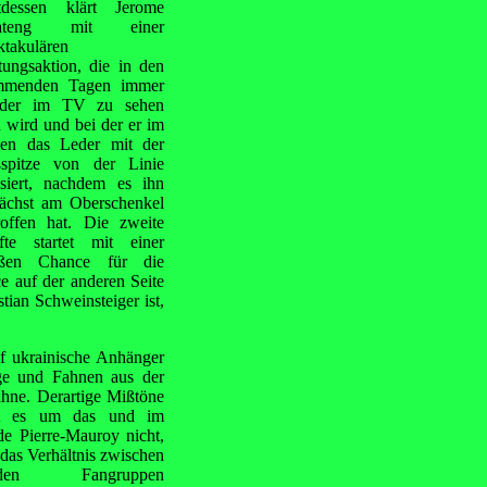
ttdessen klärt Jerome
ateng mit einer
ktakulären
tungsaktion, die in den
mmenden Tagen immer
eder im TV zu sehen
n wird und bei der er im
len das Leder mit der
spitze von der Linie
siert, nachdem es ihn
ächst am Oberschenkel
roffen hat. Die zweite
fte startet mit einer
oßen Chance für die
e auf der anderen Seite
tian Schweinsteiger ist,
uf ukrainische Anhänger
ge und Fahnen aus der
ahne. Derartige Mißtöne
bt es um das und im
de Pierre-Mauroy nicht,
das Verhältnis zwischen
iden Fangruppen