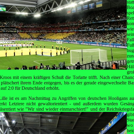
sta
Bo
spe
Ret
ko
wi
sei
Fal
Fuß
bug
zun
get
Häl
gr
Kroos mit einem kräftigen Schuß die Torlatte trifft. Nach einer Chanc
d plätschert ihrem Ende entgegen, bis es der gerade eingewechselte Bas
 auf 2:0 für Deutschland erhöht.
Lille ist es am Nachmittag zu Angriffen von deutschen Hooligans a
kt Letztere nicht gewaltorientiert - und außerdem wurden Gesän
äsentiert wie "Wir sind wieder
einmarschiert!" und der Reichskriegsf
gi
Sta
wo 
be