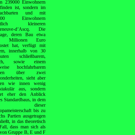
en 239000 Einwohnern
finden ist, sondern im
nachbarten und mit
000 Einwohnern
utlich kleineren
leneuve-d’Ascq. Die
age, deren Bau etwa
8 Millionen Euro
ostet hat, verfügt mit
em, innerhalb von 30
nuten schließbarem,
ch, sowie einem
lweise hochfahrbarem
sen über zwei
onderheiten, sieht aber
ßen wie innen wenig
ktakulär aus, sondern
tet eher den Anblick
es Standardbaus, in dem
ei dieser
opameisterschaft bis zu
hs Partien ausgetragen
ießt, in das theoretisch
all, dass man sich als
er von Gruppe B, E und F