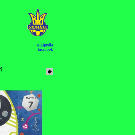
wikipedia
facebook
)
,