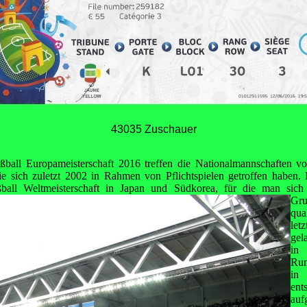
43035 Zuschauer
ßball Europameisterschaft 2016 treffen die Nationalmannschaften v
ie sich zuletzt 2002 in Rahmen von Pflichtspielen getroffen haben
ball Weltmeisterschaft
in Japan und Südkorea, für die man sich 
Gru
qua
let
gel
in
Run
in
ent
auf