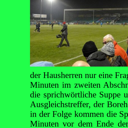
der Hausherren nur eine Frag
Minuten im zweiten Abschni
die sprichwörtliche Suppe u
Ausgleichstreffer, der Bore
in der Folge kommen die Spi
Minuten vor dem Ende der