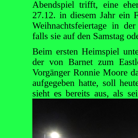
Abendspiel trifft, eine eh
27.12. in diesem Jahr ein F
Weihnachtsfeiertage in de
falls sie auf den Samstag od
Beim ersten Heimspiel unt
der von Barnet zum East
Vorgänger Ronnie Moore da
aufgegeben hatte, soll heu
sieht es bereits aus, als s