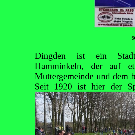
6
Dingden ist ein Stadtt
Hamminkeln, der auf e
Muttergemeinde und dem be
Seit 1920 ist hier der 