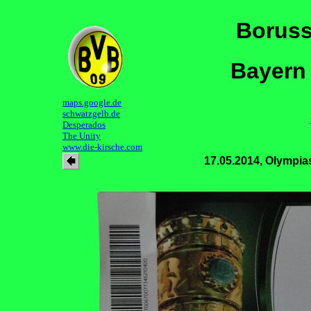
Boruss
Bayern
maps.google.de
schwatzgelb.de
Desperados
The Unity
www.die-kirsche.com
17.05.2014, Olympia