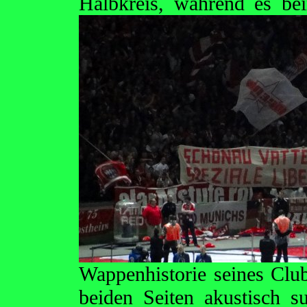
Halbkreis, während
es be
Wappenhistorie seines Clu
beiden Seiten akustisch 