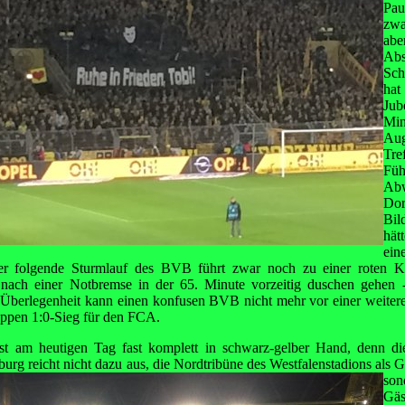
Pau
zwa
ab
Ab
Sch
hat
Jub
Min
Aug
Tre
Füh
Ab
Dor
Bil
hät
ei
r folgende Sturmlauf des BVB führt zwar noch zu einer roten K
nach einer Notbremse in der 65. Minute vorzeitig duschen gehen -
Überlegenheit kann einen konfusen BVB nicht mehr vor einer weitere
appen 1:0-Sieg für den FCA.
ist am heutigen Tag fast komplett in schwarz-gelber Hand, denn die
rg reicht nicht dazu aus, die Nordtribüne des Westfalenstadions als 
son
Gäs