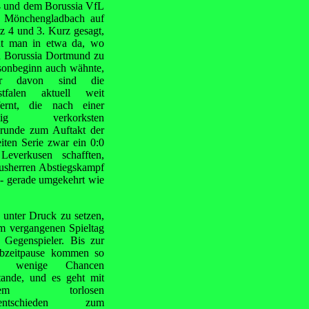
 und dem Borussia VfL
 Mönchengladbach auf
tz 4 und 3. Kurz gesagt,
ht man in etwa da, wo
h Borussia Dortmund zu
sonbeginn auch wähnte,
er davon sind die
tfalen aktuell weit
fernt, die nach einer
llig verkorksten
runde zum Auftakt der
iten Serie zwar ein 0:0
Leverkusen schafften,
Hausherren Abstiegskampf
 - gerade umgekehrt wie
unter Druck zu setzen,
om vergangenen Spieltag
 Gegenspieler. Bis zur
bzeitpause kommen so
r wenige Chancen
tande, und es geht mit
inem torlosen
entschieden zum