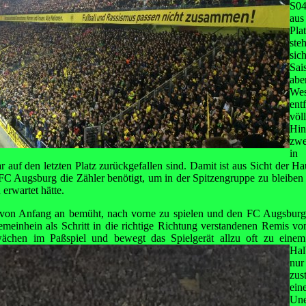
S04
aus
Pla
ste
sic
Sai
ab
Wes
ent
vö
Hin
zwe
in 
ar auf den letzten Platz zurückgefallen sind. Damit ist aus Sicht der 
FC Augsburg die Zähler benötigt, um in der Spitzengruppe zu bleiben
erwartet hätte.
 von Anfang an bemüht, nach vorne zu spielen und den FC Augsburg 
meinhein als Schritt in die richtige Richtung verstandenen Remis v
ächen im Paßspiel und bewegt das Spielgerät allzu oft
zu einem
Hal
nu
zus
e
Un