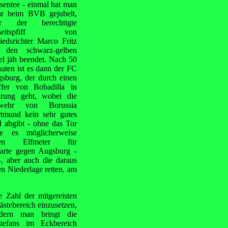
sentee - einmal hat man
r beim BVB gejubelt,
er der berechtigte
seitspfiff von
iedsrichter Marco Fritz
 den schwarz-gelben
el jäh beendet. Nach 50
uten ist es dann der FC
sburg, der durch einen
ffer von Bobadilla in
rung geht, wobei die
wehr von Borussia
tmund kein sehr gutes
d abgibt - ohne das Tor
te es möglicherweise
nen Elfmeter für
arte gegen Augsburg -
, aber auch die daraus
n Niederlage retten, am
 Zahl der mitgereisten
Gästebereich
einzusetzen,
dern man bringt die
tefans im Eckbereich