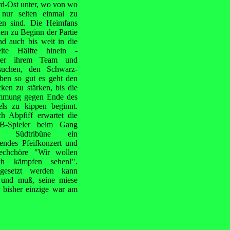
d-Ost unter, wo von wo
 nur selten einmal zu
en sind. Die Heimfans
hen zu Beginn der Partie
nd auch bis weit in die
ite Hälfte hinein -
nter ihrem Team und
suchen, den Schwarz-
ben so gut es geht den
ken zu stärken, bis die
mmung gegen Ende des
els zu kippen beginnt.
h Abpfiff erwartet die
B-Spieler beim Gang
r Südtribüne ein
lendes Pfeifkonzert und
echchöre "Wir wollen
ch kämpfen sehen!".
gesetzt werden kann
und muß, seine miese
r bisher einzige war am