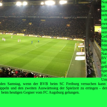
Nor
sie
hör
ste
- u
zwe
hi
ver
Gel
Rüc
Sti
Spi
Nac
BV
zu
gel
Spr
Eu
Um
en Samstag, wenn der BVB beim SC Freiburg versuchen kann 
ppeln und den zweiten Auswärtssieg der Spielzeit zu erringen - de
:2 beim heutigen Gegner vom FC Augsburg gelungen.