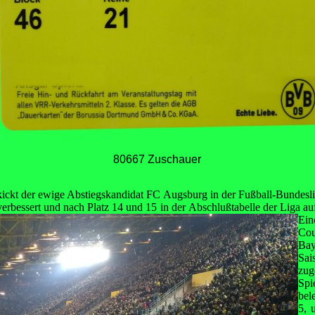
80667 Zuschauer
 kickt der ewige Abstiegskandidat FC Augsburg in der Fußball-Bundesl
 verbessert und nach Platz 14 und 15 in der
Abschlußtabelle der Liga au
Ein
Co
Ba
Sa
zug
Spi
bel
5, 