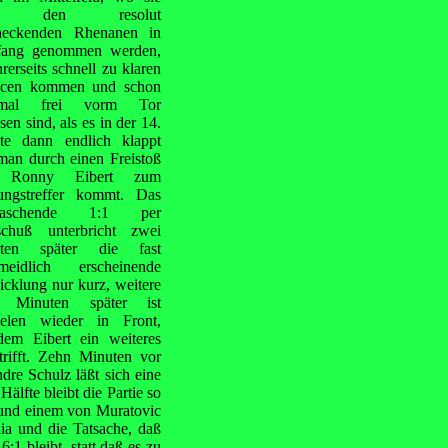
n den resolut
heckenden Rhenanen in
ang genommen werden,
hrerseits schnell zu klaren
cen kommen und schon
imal frei vorm Tor
en sind, als es in der 14.
te dann endlich klappt
man durch einen Freistoß
 Ronny Eibert zum
ungstreffer kommt. Das
rraschende 1:1 per
schuß unterbricht zwei
ten später die fast
meidlich erscheinende
cklung nur kurz, weitere
 Minuten später ist
elen wieder in Front,
dem Eibert ein weiteres
trifft. Zehn Minuten vor
dre Schulz läßt sich eine
älfte bleibt die Partie so
t und einem von Muratovic
a und die Tatsache, daß
1 bleibt, statt daß es zu