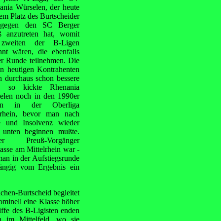
ania Würselen, der heute
em Platz des Burtscheider
gegen den SC Berger
ß anzutreten hat, womit
zweiten der B-Ligen
nnt wären, die ebenfalls
er Runde teilnehmen. Die
en heutigen Kontrahenten
n durchaus schon bessere
, so kickte Rhenania
elen noch in den 1990er
ren in der Oberliga
rhein, bevor man nach
te und Insolvenz wieder
 unten beginnen mußte.
ger Preuß-Vorgänger
lasse am Mittelrhein war -
 man in der Aufstiegsrunde
hängig vom Ergebnis ein
chen-Burtscheid begleitet
nominell eine Klasse höher
iffe des B-Ligisten
enden
n im Mittelfeld, wo sie