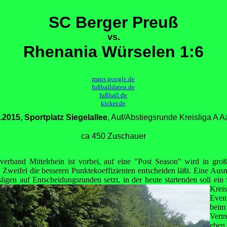
SC Berger Preuß
vs.
Rhenania Würselen 1:6
maps.google.de
fußballdaten.de
fußball.de
kicker.de
.2015, Sportplatz Siegelallee
, Auf/Abstiegsrunde Kreisliga A 
ca 450 Zuschauer
lverband Mittelrhein ist vorbei, auf eine "Post Season" wird in gro
 Zweifel die besseren Punktekoeffizienten entscheiden läßt. Eine Ausn
ligen auf Entscheidungsrunden setzt, in der
heute startenden soll ein 
Krei
Even
beim
Vertr
eben