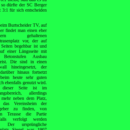
so dürfte der SC Berger
 3:1 für sich entscheiden
 beim Burtscheider TV, auf
er findet man einen eher
htern gehaltenen
trasenplatz vor, der auf
 Seiten begehbar ist und
auf einer Längsseite mit
 Betonstufen Ausbau
eist. Die sind in einen
wall hineingesetzt, der
darüber hinaus fortsetzt
beim heute sehr guten
h ebenfalls genutzt wird.
dieser Seite ist im
angsbereich, allerdings
t mehr neben dem Platz,
 das Vereinsheim der
geber zu finden, von
en Terasse die Partie
falls verfolgt werden
. Der ursprüngliche
tplatz Siegel war 1907