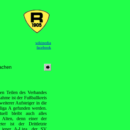
wikipedia
facebook
Aachen
ßen Teilen des Verbandes
ahme ist der Fußballkreis
weiterer Aufsteiger in die
sliga A gefunden werden.
tuell bleibt auch alles
 Alten, denn einer der
eter ist der Drittletzte
 jener A-Liga, der SV