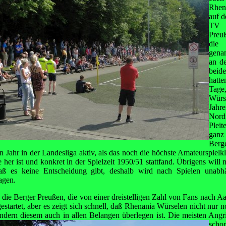
Rhen
auf d
TV 
Preu
die 
gena
an d
beid
hatte
Tage
Würs
Jah
Nord
Plei
ganz
Ber
 Jahr in der Landesliga aktiv, als das noch die höchste Amateurspielk
e her ist und konkret in der Spielzeit 1950/51 stattfand. Übrigens will
aß es keine Entscheidung gibt, deshalb wird nach Spielen unab
agen.
 die Berger Preußen, die von einer dreistelligen Zahl von Fans nach Aa
startet, aber es zeigt sich schnell, daß Rhenania Würselen nicht nur 
sondern diesem auch in allen Belangen überlegen ist. Die meisten Angr
scho