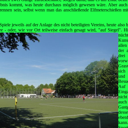
ebnis kommt, was heute durchaus möglich gewesen wäre. Aber auch 
ennen sein, selbst wenn man das anschließende Elfmeterschießen mit
iele jeweils auf der Anlage des nicht beteiligten Vereins, heute also
ee - oder, wie vor Ort teilweise einfach gesagt wird, "auf Siegel".
Hi
nüc
Kuns
allen
der 
drei
vorw
Gras
sich 
und 
Besuc
Auf 
Eing
nich
auch
Gast
dess
eben
kann
Spor