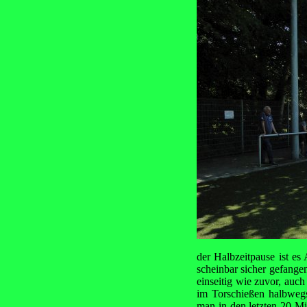
der Halbzeitpause ist es
scheinbar sicher gefangen
einseitig wie zuvor, auc
im Torschießen halbwegs
man in den letzten 20 Mi