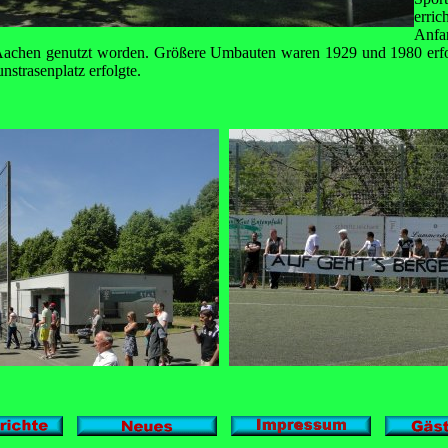
erri
Anfa
achen genutzt worden. Größere Umbauten waren 1929 und 1980 erfol
strasenplatz erfolgte.