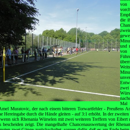
vo
vorc
Empf
die i
Chan
zwe
gewes
Minu
und 
von
Führ
übe
Weit
Minu
unve
Entwi
zwei
Würs
nach
Mal 
 Amel Muratovic, der nach einem bitteren Torwartfehler - Preußens An
e Hereingabe durch die Hände gleiten - auf 3:1 erhöht. In der zweiten H
h wenn sich Rhenania Würselen mit zwei weiteren Treffern von Eiber
 bescheiden zeigt. Die mangelhafte Chancenauswertung der Rhenani
nuten zwei Gänge zurückschaltet, sorgen dafür, daß es am Ende beim 6: